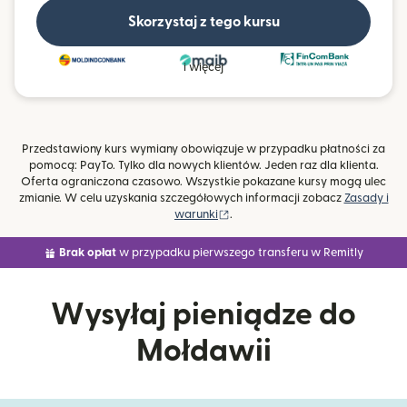
Skorzystaj z tego kursu
i więcej
Przedstawiony kurs wymiany obowiązuje w przypadku płatności za
pomocą: PayTo. Tylko dla nowych klientów. Jeden raz dla klienta.
Oferta ograniczona czasowo. Wszystkie pokazane kursy mogą ulec
zmianie. W celu uzyskania szczegółowych informacji zobacz
Zasady i
(otwiera się w nowym oknie)
warunki
.
Brak opłat
w przypadku pierwszego transferu w Remitly
Wysyłaj pieniądze do
Mołdawii