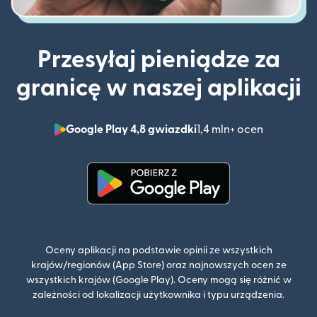
Przesyłaj pieniądze za
granicę w naszej aplikacji
Google Play 4,8 gwiazdki
1,4 mln+ ocen
(otwiera 
(otwiera się w nowym oknie)
Oceny aplikacji na podstawie opinii ze wszystkich
krajów/regionów (App Store) oraz najnowszych ocen ze
wszystkich krajów (Google Play). Oceny mogą się różnić w
zależności od lokalizacji użytkownika i typu urządzenia.