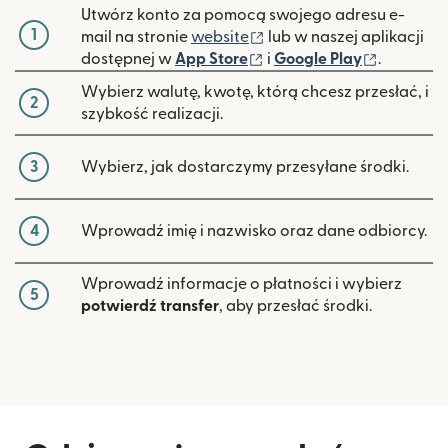
Utwórz konto za pomocą swojego adresu e-
1
(otwiera się w nowym ok
mail na stronie
website
lub w naszej aplikacji
(otwiera się w nowym ok
(otwiera 
dostępnej w
App Store
i
Google Play
.
Wybierz walutę, kwotę, którą chcesz przesłać, i
2
szybkość realizacji.
3
Wybierz, jak dostarczymy przesyłane środki.
4
Wprowadź imię i nazwisko oraz dane odbiorcy.
Wprowadź informacje o płatności i wybierz
5
potwierdź transfer
, aby przesłać środki.