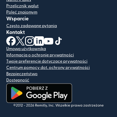
Przelicznik walut
Poleć znajomym
Wsparcie
Często zadawane pytania
Kontakt
(otwiera się w nowym oknie)
(otwiera się w nowym oknie)
(otwiera się w nowym oknie)
(otwiera się w nowym oknie)
(otwiera się w nowym oknie)
(otwiera się w nowym oknie
Umowa użytkownika
Informacja o ochronie prywatności
Twoje preferencje dotyczące prywatności
Centrum pomocy dot. ochrony prywatności
Bezpieczeństwo
Dostępność
(otwiera się w nowym oknie)
©2012 -
2026
Remitly, Inc.
Wszelkie prawa zastrzeżone