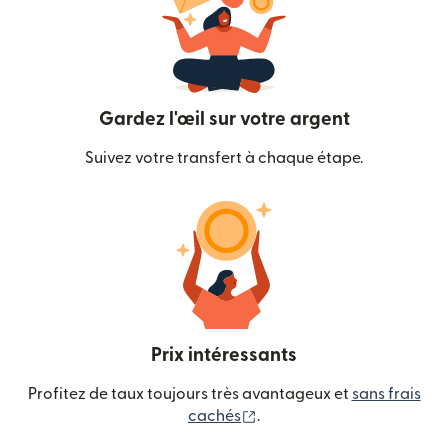
Gardez l'œil sur votre argent
Suivez votre transfert à chaque étape.
Prix intéressants
Profitez de taux toujours très avantageux et
sans frais
(s'ouvre dans une nouvelle
cachés
.