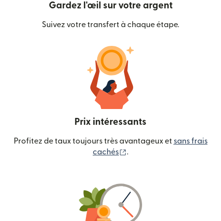
Gardez l'œil sur votre argent
Suivez votre transfert à chaque étape.
Prix intéressants
Profitez de taux toujours très avantageux et
sans frais
(s'ouvre dans une nouvelle
cachés
.