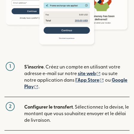
1
S'inscrire
. Créez un compte en utilisant votre
(s'ouvre dans u
adresse e-mail sur notre
site web
ou sute
(s'ouvre dans
notre application dans
l'App Store
ou
Google
(s'ouvre dans une nouvelle fenêtre)
Play
.
2
Configurer le transfert
. Sélectionnez la devise, le
montant que vous souhaitez envoyer et le délai
de livraison.