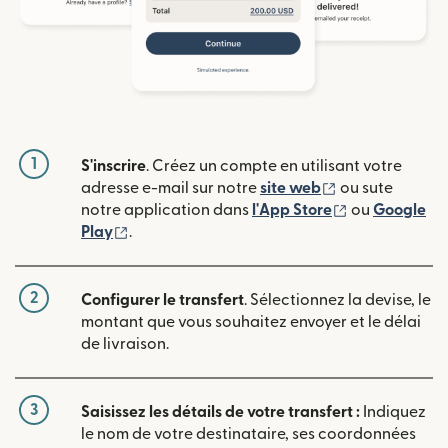
1
S'inscrire
. Créez un compte en utilisant votre
(s'ouvre dans u
adresse e-mail sur notre
site web
ou sute
(s'ouvre dans
notre application dans
l'App Store
ou
Google
(s'ouvre dans une nouvelle fenêtre)
Play
.
2
Configurer le transfert
. Sélectionnez la devise, le
montant que vous souhaitez envoyer et le délai
de livraison.
3
Saisissez les détails de votre transfert :
Indiquez
le nom de votre destinataire, ses coordonnées