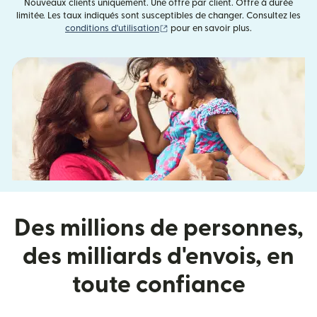
Nouveaux clients uniquement. Une offre par client. Offre à durée
limitée. Les taux indiqués sont susceptibles de changer. Consultez les
(s'ouvre dans une nouvelle fenêtre)
conditions d'utilisation
pour en savoir plus.
Des millions de personnes,
des milliards d'envois, en
toute confiance