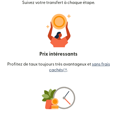
Suivez votre transfert à chaque étape.
Prix intéressants
Profitez de taux toujours très avantageux et
sans frais
(s'ouvre dans une nouvelle
cachés
.