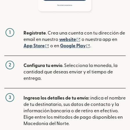
1
Regístrate
. Crea una cuenta con tu dirección de
(se abre en una ventan
email en nuestro
website
o nuestra app en
(se abre en una ventana nueva)
(se abre en una ve
App Store
o en
Google Play
.
2
Configura tu envío
. Selecciona la moneda, la
cantidad que deseas enviar y el tiempo de
entrega.
3
Ingresa los detalles de tu envío:
indica el nombre
de tu destinatario, sus datos de contacto y la
información bancaria o de retiro en efectivo.
Elige entre los métodos de pago disponibles en
Macedonia del Norte.