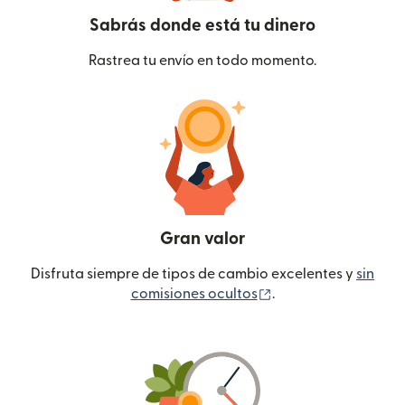
Sabrás donde está tu dinero
Rastrea tu envío en todo momento.
Gran valor
Disfruta siempre de tipos de cambio excelentes y
sin
(se abre en una ven
comisiones ocultos
.