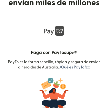
envían miles de millones
Paga con PayTosup>®
PayTo es la forma sencilla, rápida y segura de enviar
(se abre e
dinero desde Australia.
¿Qué es PayTo?