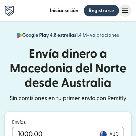
Iniciar sesión
Registrarse
Google Play 4,8 estrellas
1,4 M+ valoraciones
(se abr
Envía dinero a
Macedonia del Norte
desde Australia
Sin comisiones en tu primer envío con Remitly
Envías
AUD