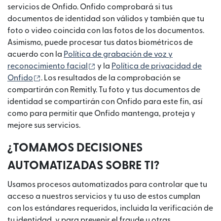
servicios de Onfido. Onfido comprobará si tus
documentos de identidad son válidos y también que tu
foto o video coincida con las fotos de los documentos.
Asimismo, puede procesar tus datos biométricos de
acuerdo con la
Política de grabación de voz y
(se abre en una ventana nueva)
reconocimiento facial
y la
Política de privacidad de
(se abre en una ventana nueva)
Onfido
. Los resultados de la comprobación se
compartirán con Remitly. Tu foto y tus documentos de
identidad se compartirán con Onfido para este fin, así
como para permitir que Onfido mantenga, proteja y
mejore sus servicios.
¿TOMAMOS DECISIONES
AUTOMATIZADAS SOBRE TI?
Usamos procesos automatizados para controlar que tu
acceso a nuestros servicios y tu uso de estos cumplan
con los estándares requeridos, incluida la verificación de
tu identidad, y para prevenir el fraude u otras