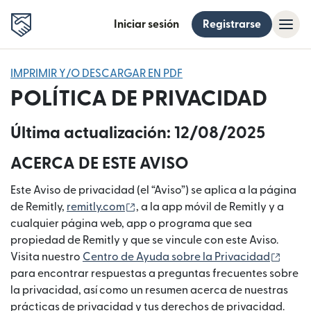
Iniciar sesión
Registrarse
IMPRIMIR Y/O DESCARGAR EN PDF
POLÍTICA DE PRIVACIDAD
Última actualización: 12/08/2025
ACERCA DE ESTE AVISO
Este Aviso de privacidad (el “Aviso”) se aplica a la página
(se abre en una ventana nueva)
de Remitly,
remitly.com
, a la app móvil de Remitly y a
cualquier página web, app o programa que sea
propiedad de Remitly y que se vincule con este Aviso.
(se a
Visita nuestro
Centro de Ayuda sobre la Privacidad
para encontrar respuestas a preguntas frecuentes sobre
la privacidad, así como un resumen acerca de nuestras
prácticas de privacidad y tus derechos de privacidad.