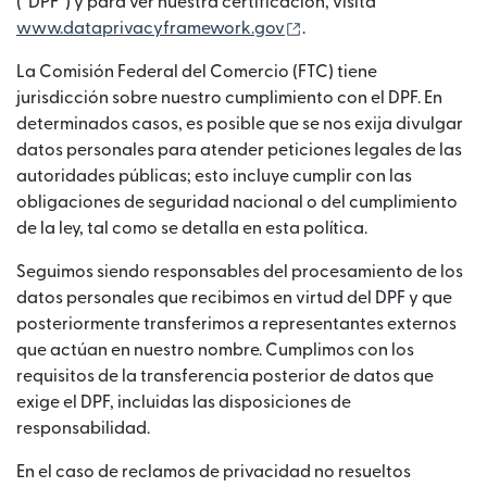
(“DPF”) y para ver nuestra certificación, visita
(se abre en una ventan
www.dataprivacyframework.gov
.
La Comisión Federal del Comercio (FTC) tiene
jurisdicción sobre nuestro cumplimiento con el DPF. En
determinados casos, es posible que se nos exija divulgar
datos personales para atender peticiones legales de las
autoridades públicas; esto incluye cumplir con las
obligaciones de seguridad nacional o del cumplimiento
de la ley, tal como se detalla en esta política.
Seguimos siendo responsables del procesamiento de los
datos personales que recibimos en virtud del DPF y que
posteriormente transferimos a representantes externos
que actúan en nuestro nombre. Cumplimos con los
requisitos de la transferencia posterior de datos que
exige el DPF, incluidas las disposiciones de
responsabilidad.
En el caso de reclamos de privacidad no resueltos