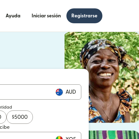
Ayuda
Iniciar sesión
Registrarse
e en una ventana nueva)
 en una ventana nueva)
AUD
ntidad
0
$
5000
ecibe