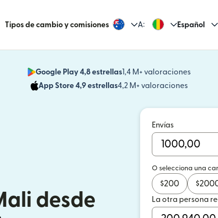
Tipos de cambio y comisiones
A:
Español
Google Play 4,8 estrellas
1,4 M+ valoraciones
(se abr
App Store 4,9 estrellas
4,2 M+ valoraciones
(se abre
Envías
O selecciona una ca
$
200
$
200
Mali desde
La otra persona r