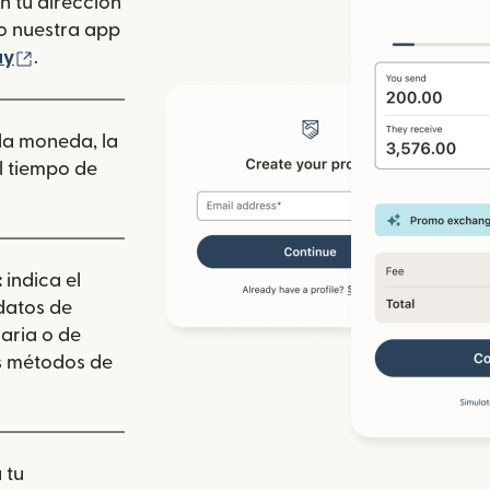
n tu dirección
se abre en una ventana nueva)
o nuestra app
 ventana nueva)
(se abre en una ventana nueva)
ay
.
 la moneda, la
l tiempo de
:
indica el
 datos de
aria o de
los métodos de
 tu