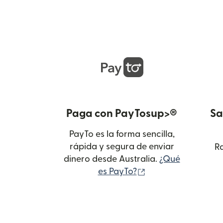
Paga con PayTosup>®
Sa
PayTo es la forma sencilla,
rápida y segura de enviar
Ra
dinero desde Australia.
¿Qué
(se abre en una ve
es PayTo?