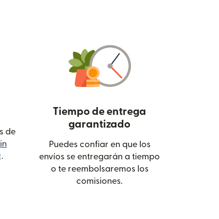
Tiempo de entrega
garantizado
s de
in
Puedes confiar en que los
(se abre en una ventana nueva)
.
envíos se entregarán a tiempo
o te reembolsaremos los
comisiones.