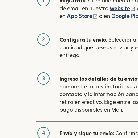
1
Regístrate
. Crea una cuenta co
(
de email en nuestro
website
(se abre en una
en
App Store
o en
Google Pl
2
Configura tu envío
. Selecciona
cantidad que deseas enviar y e
entrega.
3
Ingresa los detalles de tu envío
nombre de tu destinatario, sus
contacto y la información banc
retiro en efectivo. Elige entre 
pago disponibles en Mali.
4
Envía y sigue tu envío:
Confirma