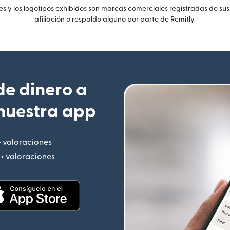
 y los logotipos exhibidos son marcas comerciales registradas de sus
afiliación o respaldo alguno por parte de Remitly.
e dinero a
nuestra app
+ valoraciones
(se abre en una ventana nueva)
M+ valoraciones
(se abre en una ventana nueva)
 nueva)
(se abre en una ventana nueva)