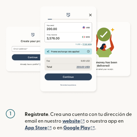
1
Regístrate
. Crea una cuenta con tu dirección de
(se abre en una ventan
email en nuestro
website
o nuestra app en
(se abre en una ventana nueva)
(se abre en una ve
App Store
o en
Google Play
.