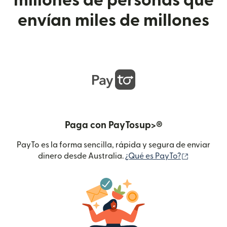
millones de personas que
envían miles de millones
Paga con PayTosup>®
PayTo es la forma sencilla, rápida y segura de enviar
(se abre e
dinero desde Australia.
¿Qué es PayTo?