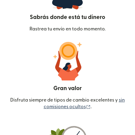
Sabrás donde está tu dinero
Rastrea tu envío en todo momento.
Gran valor
Disfruta siempre de tipos de cambio excelentes y
sin
(se abre en una ven
comisiones ocultos
.