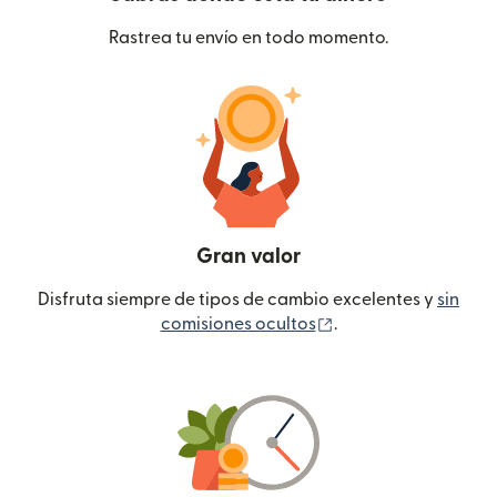
Rastrea tu envío en todo momento.
Gran valor
Disfruta siempre de tipos de cambio excelentes y
sin
(se abre en una ven
comisiones ocultos
.