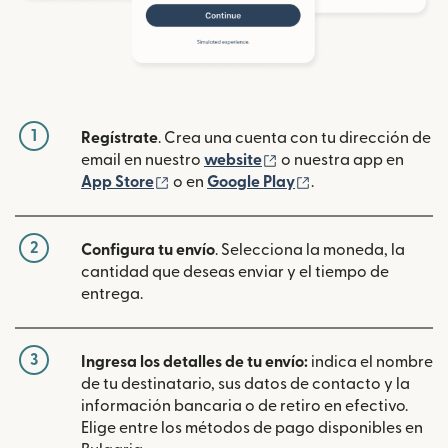
1
Regístrate
. Crea una cuenta con tu dirección de
(se abre en una ventan
email en nuestro
website
o nuestra app en
(se abre en una ventana nueva)
(se abre en una ve
App Store
o en
Google Play
.
2
Configura tu envío
. Selecciona la moneda, la
cantidad que deseas enviar y el tiempo de
entrega.
3
Ingresa los detalles de tu envío:
indica el nombre
de tu destinatario, sus datos de contacto y la
información bancaria o de retiro en efectivo.
Elige entre los métodos de pago disponibles en