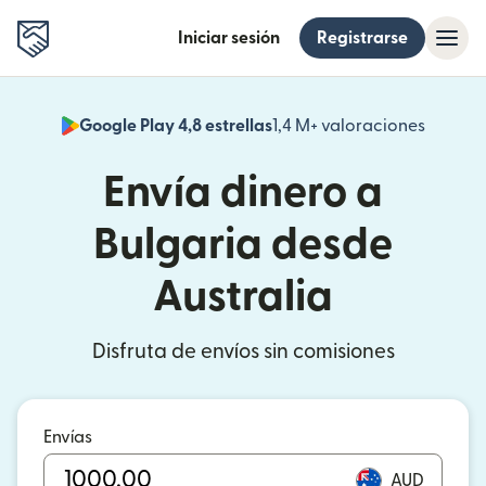
Iniciar sesión
Registrarse
Google Play 4,8 estrellas
1,4 M+ valoraciones
(se abr
Envía dinero a
Bulgaria desde
Australia
Disfruta de envíos sin comisiones
Envías
AUD