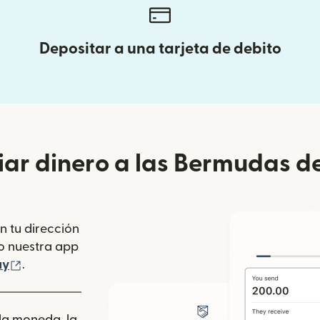
Depositar a una tarjeta de debito
ar dinero a las Bermudas de
n tu dirección
se abre en una ventana nueva)
o nuestra app
 ventana nueva)
(se abre en una ventana nueva)
ay
.
 la moneda, la