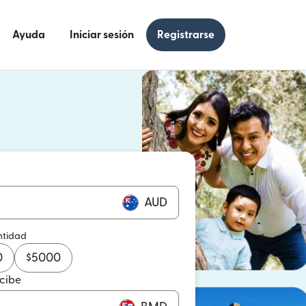
Ayuda
Iniciar sesión
Registrarse
e en una ventana nueva)
 en una ventana nueva)
AUD
ntidad
0
$
5000
ecibe