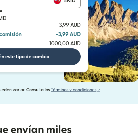
BMD
io
BMD
3,99 AUD
 comisión
-3,99 AUD
1000,00 AUD
n este tipo de cambio
(se abre en una v
ueden variar. Consulta los
Términos y condiciones
e envían miles