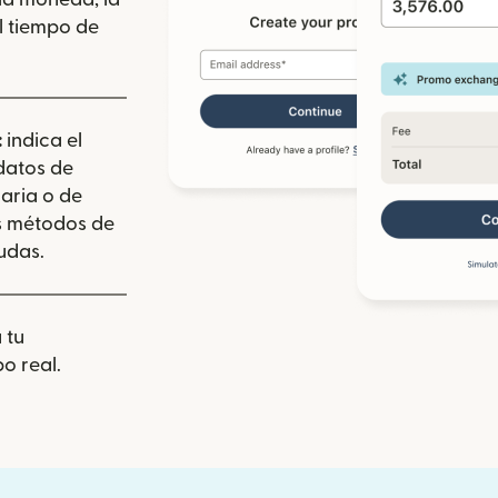
l tiempo de
:
indica el
 datos de
aria o de
los métodos de
udas.
 tu
o real.