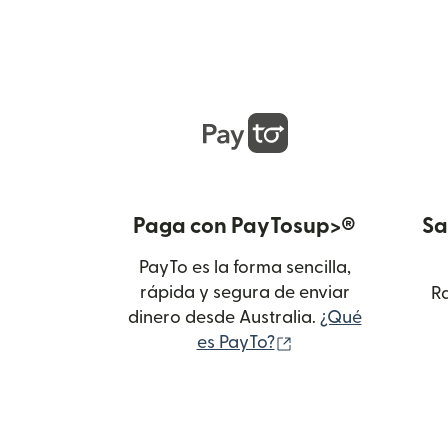
Paga con PayTosup>®
Sa
PayTo es la forma sencilla,
rápida y segura de enviar
Ra
dinero desde Australia.
¿Qué
(se abre en una ve
es PayTo?