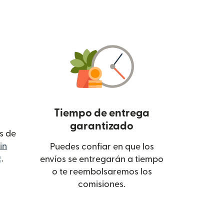
Tiempo de entrega
garantizado
s de
in
Puedes confiar en que los
(se abre en una ventana nueva)
.
envíos se entregarán a tiempo
o te reembolsaremos los
comisiones.