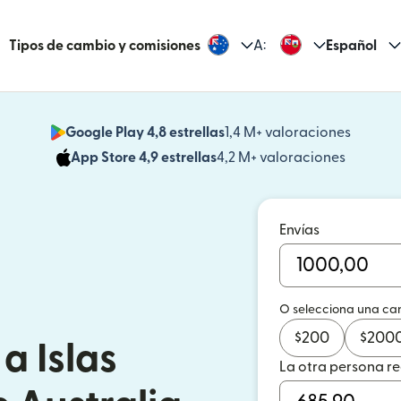
Tipos de cambio y comisiones
A:
Español
Google Play 4,8 estrellas
1,4 M+ valoraciones
(se abr
App Store 4,9 estrellas
4,2 M+ valoraciones
(se abre
Envías
O selecciona una ca
$
200
$
200
a Islas
La otra persona r