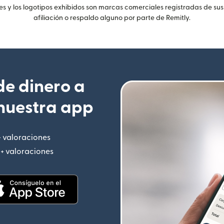
 y los logotipos exhibidos son marcas comerciales registradas de sus
afiliación o respaldo alguno por parte de Remitly.
e dinero a
nuestra app
+ valoraciones
(se abre en una ventana nueva)
M+ valoraciones
(se abre en una ventana nueva)
 nueva)
(se abre en una ventana nueva)