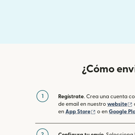
¿Cómo envi
1
Regístrate
. Crea una cuenta co
(
de email en nuestro
website
(se abre en una
en
App Store
o en
Google Pl
2
Configura tu envío
. Selecciona