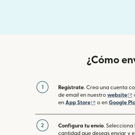
¿Cómo env
1
Regístrate
. Crea una cuenta co
(
de email en nuestro
website
(se abre en una
en
App Store
o en
Google Pl
2
Configura tu envío
. Selecciona
cantidad que deseas enviar y e