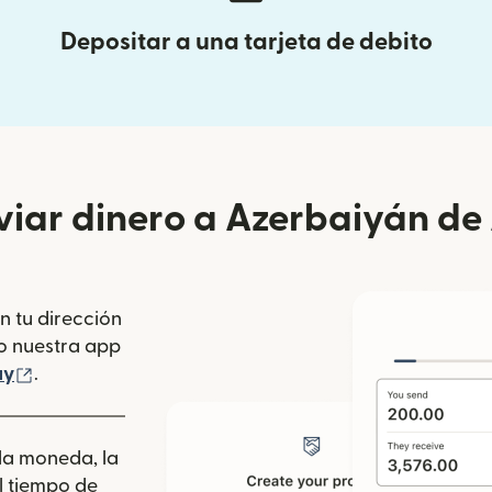
Depositar a una tarjeta de debito
iar dinero a Azerbaiyán de 
n tu dirección
se abre en una ventana nueva)
o nuestra app
 ventana nueva)
(se abre en una ventana nueva)
ay
.
 la moneda, la
l tiempo de