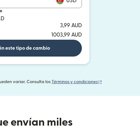
USD
io
SD
3,99 AUD
1003,99 AUD
n este tipo de cambio
(se abre en una v
ueden variar. Consulta los
Términos y condiciones
e envían miles