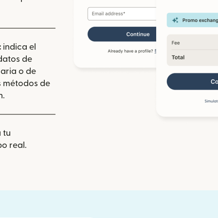
:
indica el
 datos de
aria o de
los métodos de
n.
 tu
o real.