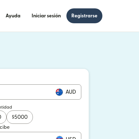
Ayuda
Iniciar sesión
Registrarse
e en una ventana nueva)
 en una ventana nueva)
AUD
ntidad
0
$
5000
ecibe