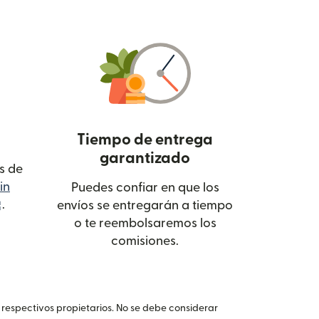
Tiempo de entrega
garantizado
s de
in
Puedes confiar en que los
(se abre en una ventana nueva)
.
envíos se entregarán a tiempo
o te reembolsaremos los
comisiones.
 respectivos propietarios. No se debe considerar