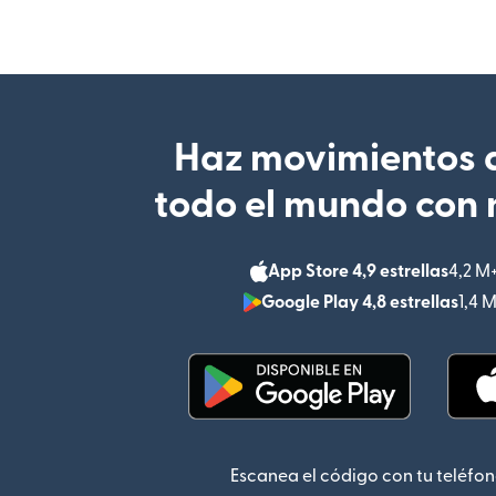
Haz movimientos d
todo el mundo con 
App Store 4,9 estrellas
4,2 M
Google Play 4,8 estrellas
1,4 
(se abre en una ventana
Escanea el código con tu teléfon