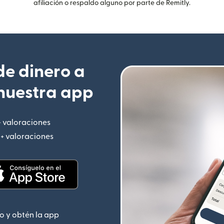
afiliación o respaldo alguno por parte de Remitly.
e dinero a
nuestra app
+ valoraciones
(se abre en una ventana nueva)
M+ valoraciones
(se abre en una ventana nueva)
 nueva)
(se abre en una ventana nueva)
o y obtén la app