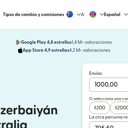
Tipos de cambio y comisiones
A:
Español
Google Play 4,8 estrellas
1,4 M+ valoraciones
(se abr
App Store 4,9 estrellas
4,2 M+ valoraciones
(se abre
Envías
O selecciona una ca
Azerbaiyán
$
200
$
200
La otra persona r
ralia