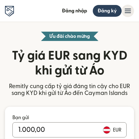
Đăng nhập
Đăng ký
Ưu đãi chào mừng
Tỷ giá EUR sang KYD
khi gửi từ Áo
Remitly cung cấp tỷ giá đáng tin cậy cho EUR
sang KYD khi gửi từ Áo đến Cayman Islands
Bạn gửi
EUR