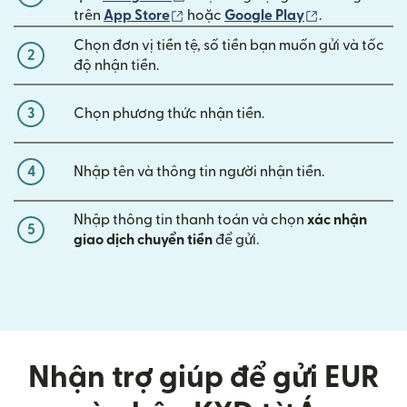
(mở trong cửa sổ mới)
(mở trong cửa
trên
App Store
hoặc
Google Play
.
Chọn đơn vị tiền tệ, số tiền bạn muốn gửi và tốc
2
độ nhận tiền.
3
Chọn phương thức nhận tiền.
4
Nhập tên và thông tin người nhận tiền.
Nhập thông tin thanh toán và chọn
xác nhận
5
giao dịch chuyển tiền
để gửi.
Nhận trợ giúp để gửi EUR