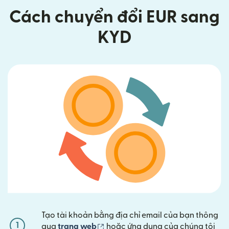
Cách chuyển đổi EUR sang
KYD
Tạo tài khoản bằng địa chỉ email của bạn thông
1
(mở trong cửa sổ mới)
qua
trang web
hoặc ứng dụng của chúng tôi