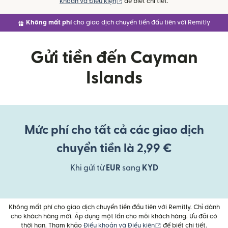
(mở trong cửa sổ mới)
khoản và Điều kiện
để biết chi tiết.
Không mất phí
cho giao dịch chuyển tiền đầu tiên với Remitly
Gửi tiền đến Cayman
Islands
Mức phí cho tất cả các giao dịch
chuyển tiền là 2,99 €
Khi gửi từ
EUR
sang
KYD
Không mất phí cho giao dịch chuyển tiền đầu tiên với Remitly. Chỉ dành
cho khách hàng mới. Áp dụng một lần cho mỗi khách hàng. Ưu đãi có
(mở trong cửa sổ mới)
thời hạn. Tham khảo
Điều khoản và Điều kiện
để biết chi tiết.