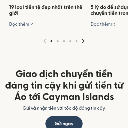
19 loại tiền tệ đẹp nhất trên thế
5 lý do để sử d
giới
chuyển tiền tro
(mở trong cửa sổ mới)
(mở tr
Đọc thêm
Đọc thêm
Giao dịch chuyển tiền
đáng tin cậy khi gửi tiền từ
Áo tới Cayman Islands
Gửi và nhận tiền với tốc độ đáng tin cậy.
Gửi ngay