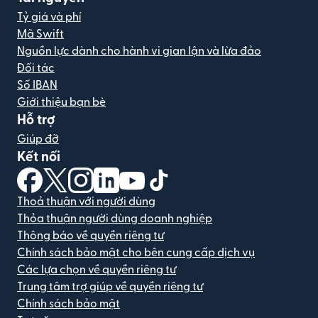
Tỷ giá và phí
Mã Swift
Nguồn lực dành cho hành vi gian lận và lừa đảo
Đối tác
Số IBAN
Giới thiệu bạn bè
Hỗ trợ
Giúp đỡ
Kết nối
(mở trong cửa sổ mới)
(mở trong cửa sổ mới)
(mở trong cửa sổ mới)
(mở trong cửa sổ mới)
(mở trong cửa sổ mới)
(mở trong cửa sổ mới)
Thoả thuận với người dùng
Thỏa thuận người dùng doanh nghiệp
Thông báo về quyền riêng tư
Chính sách bảo mật cho bên cung cấp dịch vụ
Các lựa chọn về quyền riêng tư
Trung tâm trợ giúp về quyền riêng tư
Chính sách bảo mật