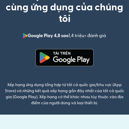
cùng ứng dụng của chúng
tôi
Google Play 4,8 sao
1,4 triệu+ đánh giá
(mở trong 
(mở trong cửa sổ mới)
Xếp hạng ứng dụng tổng hợp từ tất cả quốc gia/khu vực (App
Store) và những kết quả xếp hạng gần đây nhất của tất cả quốc
gia (Google Play). Xếp hạng có thể khác nhau tùy thuộc vào địa
điểm của người dùng và loại thiết bị.