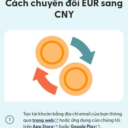
Cách chuyển đổi EUR sang
CNY
Tạo tài khoản bằng địa chỉ email của bạn thông
1
(mở trong cửa sổ mới)
qua
trang web
hoặc ứng dụng của chúng tôi
(mở trong cửa sổ mới)
(mở trong cửa
trên
App Store
hoặc
Google Play
.