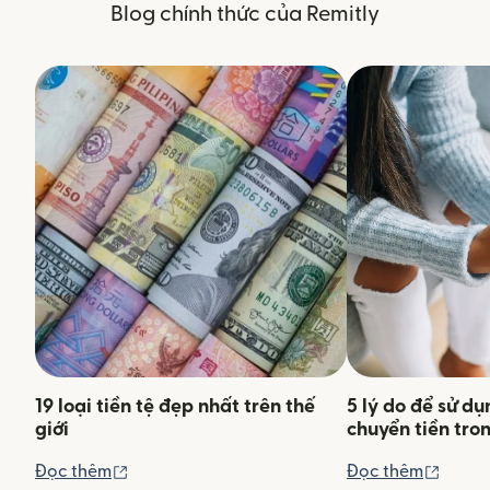
Blog chính thức của Remitly
19 loại tiền tệ đẹp nhất trên thế
5 lý do để sử d
giới
chuyển tiền tro
(mở trong cửa sổ mới)
(mở tr
Đọc thêm
Đọc thêm