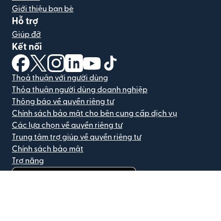
Giới thiệu bạn bè
Hỗ trợ
Giúp đỡ
Kết nối
(mở trong cửa sổ mới)
(mở trong cửa sổ mới)
(mở trong cửa sổ mới)
(mở trong cửa sổ mới)
(mở trong cửa sổ mới)
(mở trong cửa sổ mới)
Thoả thuận với người dùng
Thỏa thuận người dùng doanh nghiệp
Thông báo về quyền riêng tư
Chính sách bảo mật cho bên cung cấp dịch vụ
Các lựa chọn về quyền riêng tư
Trung tâm trợ giúp về quyền riêng tư
Chính sách bảo mật
Trợ năng
(mở trong cửa sổ mới)
©2012 -
2026
Remitly, Inc.
Bản quyền