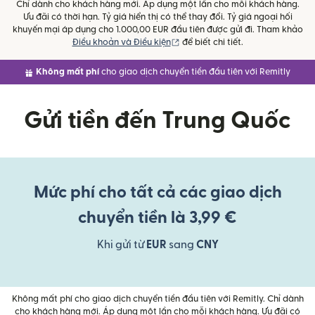
Chỉ dành cho khách hàng mới. Áp dụng một lần cho mỗi khách hàng.
Ưu đãi có thời hạn. Tỷ giá hiển thị có thể thay đổi. Tỷ giá ngoại hối
khuyến mại áp dụng cho 1.000,00 EUR đầu tiên được gửi đi. Tham khảo
(mở trong cửa sổ mới)
Điều khoản và Điều kiện
để biết chi tiết.
Không mất phí
cho giao dịch chuyển tiền đầu tiên với Remitly
Gửi tiền đến Trung Quốc
Mức phí cho tất cả các giao dịch
chuyển tiền là 3,99 €
Khi gửi từ
EUR
sang
CNY
Không mất phí cho giao dịch chuyển tiền đầu tiên với Remitly. Chỉ dành
cho khách hàng mới. Áp dụng một lần cho mỗi khách hàng. Ưu đãi có