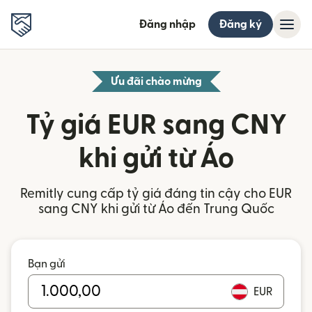
Đăng nhập
Đăng ký
Ưu đãi chào mừng
Tỷ giá EUR sang CNY
khi gửi từ Áo
Remitly cung cấp tỷ giá đáng tin cậy cho EUR
sang CNY khi gửi từ Áo đến Trung Quốc
Bạn gửi
EUR