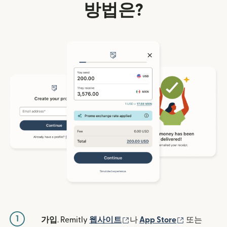
방법은?
1
(새 창에서 열림)
(새 창에서 
가입
. Remitly
웹사이트
나
App Store
또는