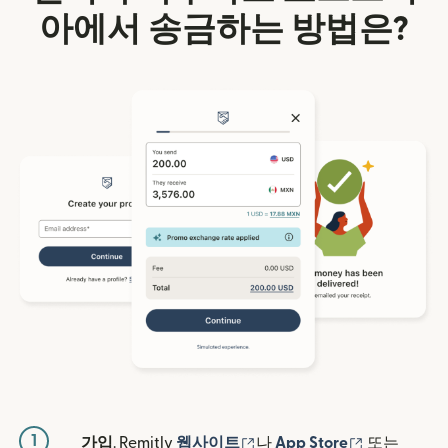
아에서 송금하는 방법은?
1
(새 창에서 열림)
(새 창에서 
가입
. Remitly
웹사이트
나
App Store
또는