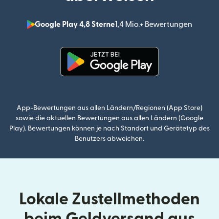
Google Play 4,8 Sterne
1,4 Mio.+ Bewertungen
(wird i
(wird in einem neuen Fenster g
App-Bewertungen aus allen Ländern/Regionen (App Store)
sowie die aktuellen Bewertungen aus allen Ländern (Google
Play). Bewertungen können je nach Standort und Gerätetyp des
Benutzers abweichen.
Lokale Zustellmethoden
beim Geldversand aus