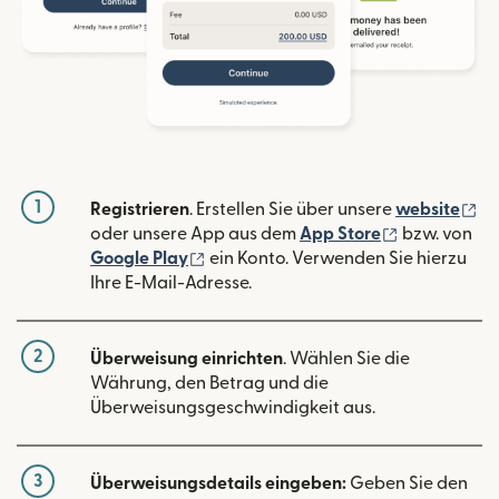
1
(w
Registrieren
. Erstellen Sie über unsere
website
(wird in ein
oder unsere App aus dem
App Store
bzw. von
(wird in einem neuen Fenster geöffn
Google Play
ein Konto. Verwenden Sie hierzu
Ihre E-Mail-Adresse.
2
Überweisung einrichten
. Wählen Sie die
Währung, den Betrag und die
Überweisungsgeschwindigkeit aus.
3
Überweisungsdetails eingeben:
Geben Sie den