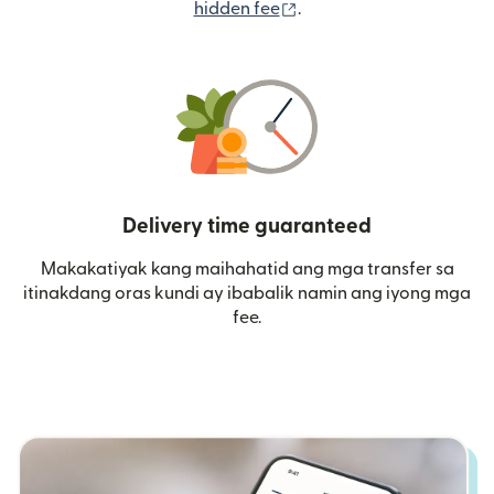
(bubukas sa bagong wi
hidden fee
.
Delivery time guaranteed
Makakatiyak kang maihahatid ang mga transfer sa
itinakdang oras kundi ay ibabalik namin ang iyong mga
fee.