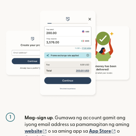
1
Mag-sign up
. Gumawa ng account gamit ang
iyong email address sa pamamagitan ng aming
(bubukas sa bagong window)
(bubuka
website
o sa aming app sa
App Store
o