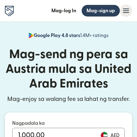
Mag-log In
Mag-sign up
Google Play 4.8 stars
1.4M+ ratings
(bubukas sa
Mag-send ng pera sa
Austria mula sa United
Arab Emirates
Mag-enjoy sa walang fee sa lahat ng transfer.
Nagpadala ka
AED