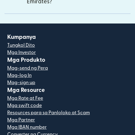
Emirates?
Kumpanya
Tungkol Dito
Mga Investor
Mga Produkto
Mag-send ng Pera
Mag-log In
Mag-sign up
Mga Resource
Mga Rate at Fee
Mga swift code
Resources para sa Panloloko at Scam
Mga Partner
Mga IBAN number
Converter ng Currency