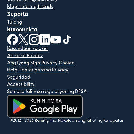
Mag-refer ng friends
Suporta
Tulong
Kumonekta
(bubukas sa bagong window)
(bubukas sa bagong window)
(bubukas sa bagong window)
(bubukas sa bagong window)
(bubukas sa bagong window)
(bubukas sa bagong windo
Kasunduan sa User
Abiso sa Privacy
Ang Iyong Mga Privacy Choice
Help Center para sa Privacy
Seguridad
Accessibility
Sumasailalim sa regulasyon ng DFSA
(bubukas sa bagong window)
©2012 -
2026
Remitly, Inc.
Nakalaan ang lahat ng karapatan