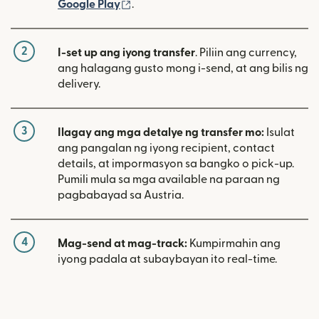
(bubukas sa bagong window)
Google Play
.
2
I-set up ang iyong transfer
. Piliin ang currency,
ang halagang gusto mong i-send, at ang bilis ng
delivery.
3
Ilagay ang mga detalye ng transfer mo:
Isulat
ang pangalan ng iyong recipient, contact
details, at impormasyon sa bangko o pick-up.
Pumili mula sa mga available na paraan ng
pagbabayad sa Austria.
4
Mag-send at mag-track:
Kumpirmahin ang
iyong padala at subaybayan ito real-time.