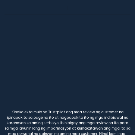
Kinokolekta mula sa Trustpilot ang mga review ng customer na
ipinapakita sa page na ito at nagpapakita ito ng mga indibidwal na
karanasan sa aming serbisyo. Ibinibigay ang mga review na ito para
sa mga layunin lang ng impormasyon at kumakatawan ang mga ito sa
mga personal na opinyon ng aming mga customer. Hindi kami nag-