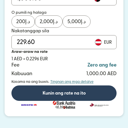
O pumili ng halaga
200
د.إ
2,000
د.إ
5,000
د.إ
Nakatanggap sila
EUR
Araw-araw na rate
1 AED = 0.2296 EUR
Fee
Zero ang fee
Kabuuan
1,000.00 AED
Kasama na ang buwis.
Tingnan ang mga detalye
Kunin ang rate na ito
at higit pa