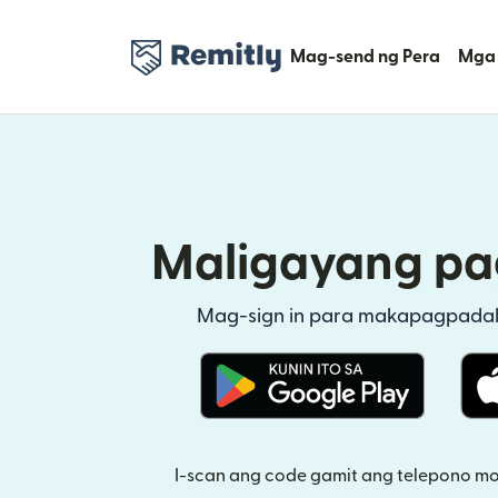
Mag-send ng Pera
Mga 
Maligayang pa
Mag-sign in para makapagpadal
(bubukas sa bagong w
I-scan ang code gamit ang telepono m