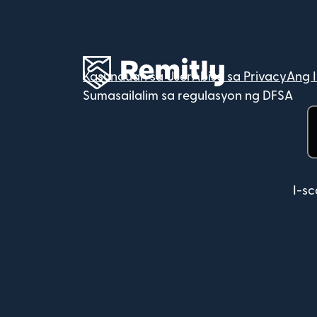
Kasunduan sa User
Abiso sa Privacy
Ang 
Sumasailalim sa regulasyon ng DFSA
(
I-s