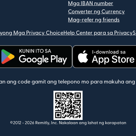
Mga IBAN number
Converter ng Currency
Mag-refer ng friends
Iyong Mga Privacy Choice
Help Center para sa Privacy
S
bubukas sa bagong window)
(bubukas sa bagong win
can ang code gamit ang telepono mo para makuha ang
©2012 -
2026
Remitly, Inc.
Nakalaan ang lahat ng karapatan