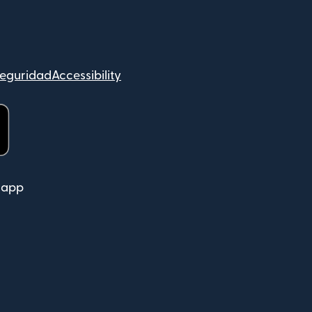
eguridad
Accessibility
dow)
 app