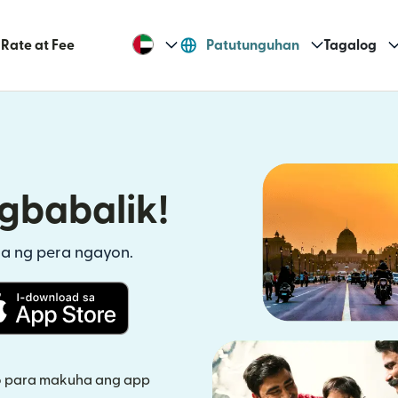
Rate at Fee
Patutunguhan
Tagalog
gbabalik!
a ng pera ngayon.
indow)
(bubukas sa bagong window)
o para makuha ang app