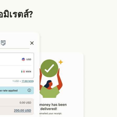
อมิเรตส์?