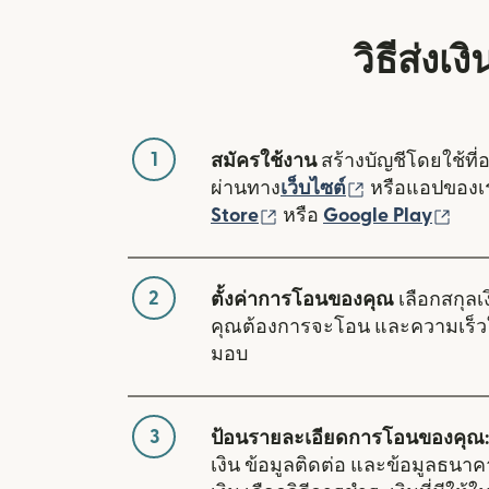
วิธีส่งเ
1
สมัครใช้งาน
สร้างบัญชีโดยใช้ที่
(เปิดในหน้าต่า
ผ่านทาง
เว็บไซต์
หรือแอปของ
(เปิดในหน้าต่างใหม่)
(เปิ
Store
หรือ
Google Play
2
ตั้งค่าการโอนของคุณ
เลือกสกุลเง
คุณต้องการจะโอน และความเร็ว
มอบ
3
ป้อนรายละเอียดการโอนของคุณ:
เงิน ข้อมูลติดต่อ และข้อมูลธนา