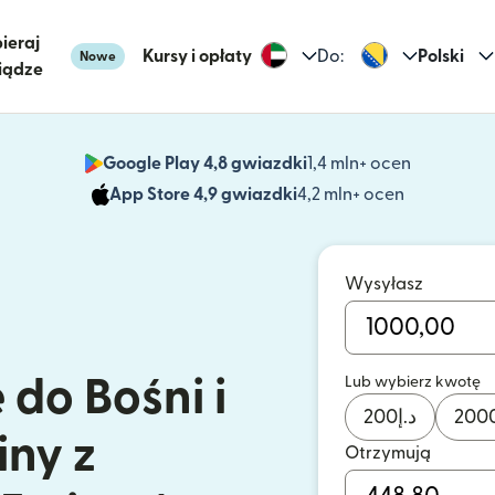
ieraj
Kursy i opłaty
Do:
Polski
Nowe
iądze
Google Play 4,8 gwiazdki
1,4 mln+ ocen
(otwiera 
App Store 4,9 gwiazdki
4,2 mln+ ocen
(otwiera s
Wysyłasz
 do Bośni i
Lub wybierz kwotę
200
د.إ
200
ny z
Otrzymują