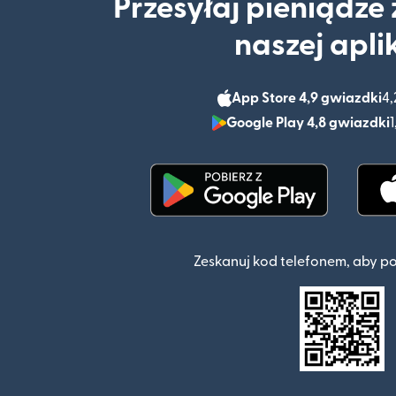
Przesyłaj pieniądze
naszej apli
App Store 4,9 gwiazdki
4,
Google Play 4,8 gwiazdki
1
(otwiera się w nowym o
Zeskanuj kod telefonem, aby p