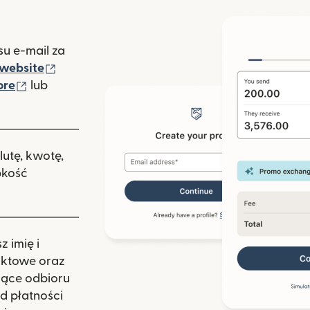
u e-mail za
(otwiera się w nowym oknie)
website
(otwiera się w nowym oknie)
ore
lub
nowym oknie)
lutę, kwotę,
bkość
 imię i
aktowe oraz
zące odbioru
d płatności