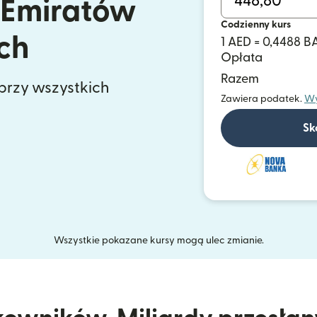
 Emiratów
Codzienny kurs
ch
1 AED = 0,4488 
Opłata
Razem
 przy wszystkich
Zawiera podatek.
Wy
Sk
Wszystkie pokazane kursy mogą ulec zmianie.