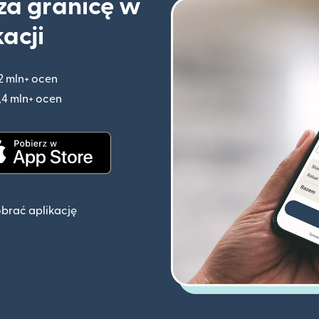
 za granicę w
kacji
2 mln+ ocen
(otwiera się w nowym oknie)
,4 mln+ ocen
(otwiera się w nowym oknie)
knie)
(otwiera się w nowym oknie)
obrać aplikację