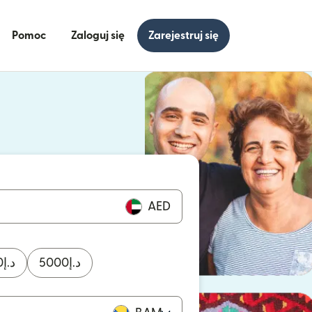
Pomoc
Zaloguj się
Zarejestruj się
się w nowym oknie)
ię w nowym oknie)
AED
0
د.إ
5000
د.إ