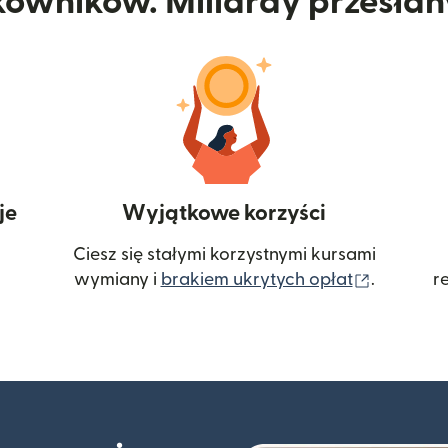
kowników. Miliardy przesła
je
Wyjątkowe korzyści
Ciesz się stałymi korzystnymi kursami
(otwiera
wymiany i
brakiem ukrytych opłat
.
r