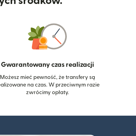
nych środków.
Gwarantowany czas realizacji
Możesz mieć pewność, że transfery są
 się w nowym oknie)
ealizowane na czas. W przeciwnym razie
zwrócimy opłaty.