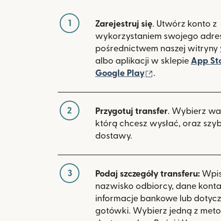
1
Zarejestruj się
. Utwórz konto z
wykorzystaniem swojego adres
pośrednictwem naszej witryny
albo aplikacji w sklepie
App St
(otwiera się w 
Google Play
.
2
Przygotuj transfer
. Wybierz wa
którą chcesz wysłać, oraz szy
dostawy.
3
Podaj szczegóły transferu:
Wpisz
nazwisko odbiorcy, dane kont
informacje bankowe lub dotyc
gotówki. Wybierz jedną z meto