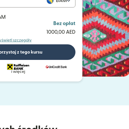
BAM
BAM
Bez opłat
1000,00 AED
świetl szczegóły
orzystaj z tego kursu
i więcej