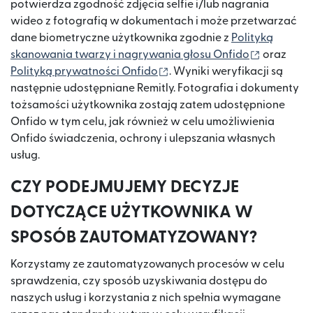
potwierdza zgodność zdjęcia selfie i/lub nagrania
wideo z fotografią w dokumentach i może przetwarzać
dane biometryczne użytkownika zgodnie z
Polityką
(otwiera 
skanowania twarzy i nagrywania głosu Onfido
oraz
(otwiera się w nowym oknie
Polityką prywatności Onfido
. Wyniki weryfikacji są
następnie udostępniane Remitly. Fotografia i dokumenty
tożsamości użytkownika zostają zatem udostępnione
Onfido w tym celu, jak również w celu umożliwienia
Onfido świadczenia, ochrony i ulepszania własnych
usług.
CZY PODEJMUJEMY DECYZJE
DOTYCZĄCE UŻYTKOWNIKA W
SPOSÓB ZAUTOMATYZOWANY?
Korzystamy ze zautomatyzowanych procesów w celu
sprawdzenia, czy sposób uzyskiwania dostępu do
naszych usług i korzystania z nich spełnia wymagane