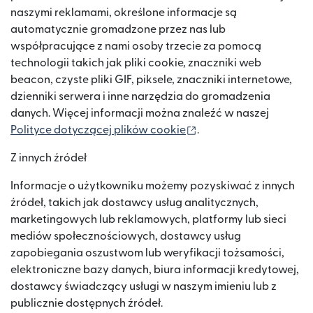
naszymi reklamami, określone informacje są
automatycznie gromadzone przez nas lub
współpracujące z nami osoby trzecie za pomocą
technologii takich jak pliki cookie, znaczniki web
beacon, czyste pliki GIF, piksele, znaczniki internetowe,
dzienniki serwera i inne narzędzia do gromadzenia
danych. Więcej informacji można znaleźć w naszej
(otwiera się w nowym 
Polityce dotyczącej plików cookie
.
Z innych źródeł
Informacje o użytkowniku możemy pozyskiwać z innych
źródeł, takich jak dostawcy usług analitycznych,
marketingowych lub reklamowych, platformy lub sieci
mediów społecznościowych, dostawcy usług
zapobiegania oszustwom lub weryfikacji tożsamości,
elektroniczne bazy danych, biura informacji kredytowej,
dostawcy świadczący usługi w naszym imieniu lub z
publicznie dostępnych źródeł.