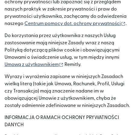
ochrony prywatności lub zapoznać się z przeglądem
naszych praktyk w zakresie prywatności i praw do
prywatności użytkownika, zachęcamy do odwiedzenia
(otw
naszego
Centrum pomocy dot. ochrony prywatności
.
Do korzystania przez użytkownika z naszych Usług
zastosowanie mają niniejsze Zasady wraz z naszą
Polityką dotyczącą plików cookie i obowiązującymi
Umowami o świadczenie usług, w tym między innymi
(otwiera się w nowym oknie)
Umową z użytkownikiem
Remitly.
Wyrazy i wyrażenia zapisane w niniejszych Zasadach
wielką literą (takie jak Umowa, Rachunek, Profil, Usługi
czy Transakcja) mają znaczenie nadane im w
obowiązującej Umowie z użytkownikiem, chyba że
zostały odmiennie zdefiniowane w niniejszych Zasadach.
INFORMACJA O RAMACH OCHRONY PRYWATNOŚCI
DANYCH