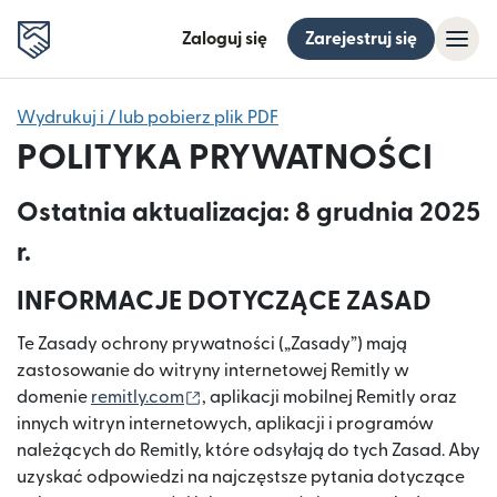
Zaloguj się
Zarejestruj się
Wydrukuj i / lub pobierz plik PDF
POLITYKA PRYWATNOŚCI
Ostatnia aktualizacja: 8 grudnia 2025
r.
INFORMACJE DOTYCZĄCE ZASAD
Te Zasady ochrony prywatności („Zasady”) mają
zastosowanie do witryny internetowej Remitly w
(otwiera się w nowym oknie)
domenie
remitly.com
, aplikacji mobilnej Remitly oraz
innych witryn internetowych, aplikacji i programów
należących do Remitly, które odsyłają do tych Zasad. Aby
uzyskać odpowiedzi na najczęstsze pytania dotyczące