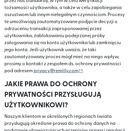
przez nas standardy, w tym w celu weryfikacji
tożsamości użytkownika, a także w celu zapobiegania
oszustwom lub innym nielegalnym czynnościom. Procesy
te umożliwiają zautomatyzowane podjęcie decyzji o
odrzuceniu transakcji zaproponowanej przez
użytkownika, zablokowaniu podejrzanej próby
zalogowania się na konto użytkownika lub zamknięciu
jego konta. Jeśli użytkownik uważa, że taki
zautomatyzowany proces mógł mieć na niego wpływ,
prosimy o kontakt z zespołem ds. ochrony prywatności
(otwiera się w nowym 
pod adresem
privacy@remitly.com
.
JAKIE PRAWA DO OCHRONY
PRYWATNOŚCI PRZYSŁUGUJĄ
UŻYTKOWNIKOWI?
Naszym klientom w określonych regionach świata
przysługują określone prawa do ochrony danych na
podstawie obowiązujących przepisów prawa i regulacji