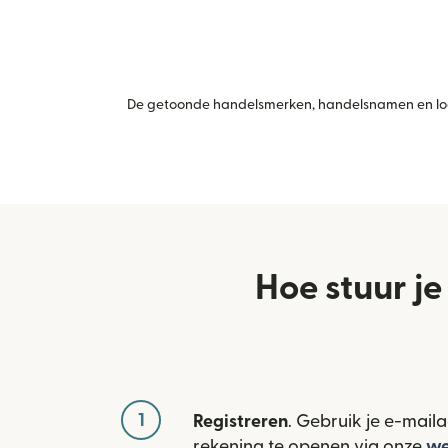
De getoonde handelsmerken, handelsnamen en logo
Hoe stuur je
1
Registreren
. Gebruik je e-mail
rekening te openen via onze
we