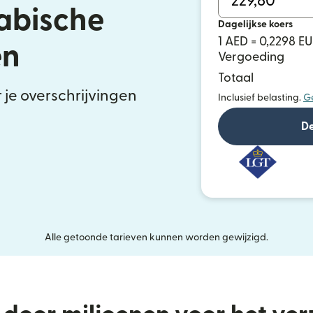
abische
Dagelijkse koers
1 AED = 0,2298 E
en
Vergoeding
Totaal
je overschrijvingen
Inclusief belasting.
G
De
Alle getoonde tarieven kunnen worden gewijzigd.