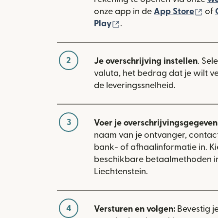
(wo
onze app in de
App Store
of
(wordt geopend in een n
Play
.
2
Je overschrijving instellen
. Sel
valuta, het bedrag dat je wilt 
de leveringssnelheid.
3
Voer je overschrijvingsgegevens
naam van je ontvanger, conta
bank- of afhaalinformatie in. Ki
beschikbare betaalmethoden i
Liechtenstein.
4
Versturen en volgen:
Bevestig j