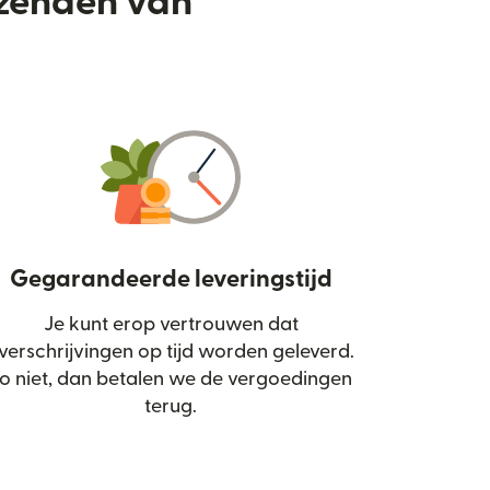
rzenden van
Gegarandeerde leveringstijd
Je kunt erop vertrouwen dat
d in een nieuw venster)
verschrijvingen op tijd worden geleverd.
o niet, dan betalen we de vergoedingen
terug.