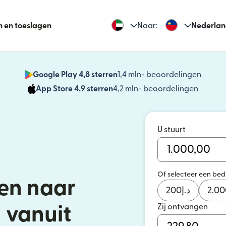
n en toeslagen
Naar:
Nederlan
Google Play 4,8 sterren
1,4 mln+ beoordelingen
(wordt
App Store 4,9 sterren
4,2 mln+ beoordelingen
(wordt 
U stuurt
Of selecteer een be
en naar
200
د.إ
2.00
Zij ontvangen
 vanuit