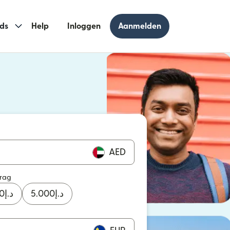
ds
Help
Inloggen
Aanmelden
 geopend in een nieuw venster)
geopend in een nieuw venster)
AED
drag
0
د.إ
5.000
د.إ