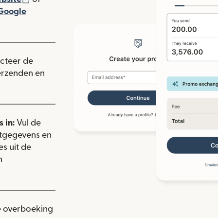
rdt geopend in een nieuw venster)
Google
ieuw venster)
ecteer de
verzenden en
 in:
Vul de
ctgegevens en
es uit de
n
e overboeking