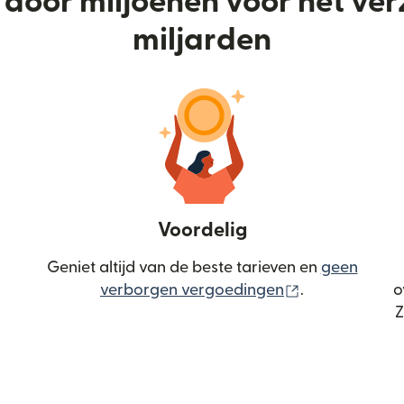
door miljoenen voor het ve
miljarden
Voordelig
Geniet altijd van de beste tarieven en
geen
(wordt geopen
verborgen vergoedingen
.
o
Z