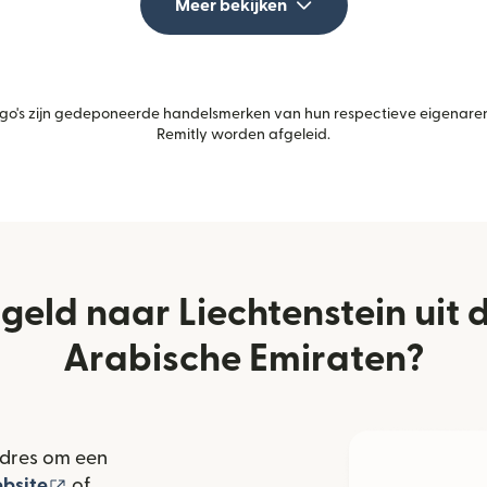
Meer bekijken
's zijn gedeponeerde handelsmerken van hun respectieve eigenaren.
Remitly worden afgeleid.
 geld naar Liechtenstein uit
Arabische Emiraten?
adres om een
(wordt geopend in een nieuw venster)
bsite
of