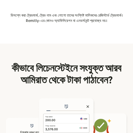
ডিসপ্লে করা ট্রেডমার্ক, ট্রেড নাম এবং লোগো তাদের সংশ্লিষ্ট মালিকদের রেজিস্টার্ড ট্রেডমার্ক।
Remitly-এর কোনও অ্যাফিলিয়েশন বা এনডর্সমেন্ট প্রযোজ্য নয়।
কীভাবে লিচেনস্টেইনে সংযুক্ত আরব
আমিরাত থেকে টাকা পাঠাবেন?