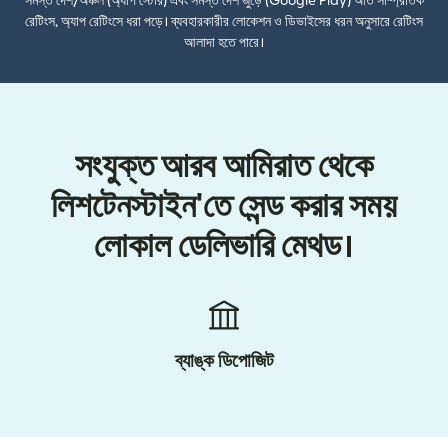
সমস্ত দেশ/অঞ্চল (অ্যাপ স্টোর) এবং সমস্ত দেশ জুড়ে (Google Play) অতি সাম্প্রতিক
রেটিংস, অ্যাপ রেটিংসে ধরা পড়ে। ব্যবহারকারীর লোকেশন ও ডিভাইসের ধরন অনুসারে রেটিংস
আলাদা হতে পারে।
সংযুক্ত আরব আমিরাত থেকে
লিশটেনস্টাইন'তে সেন্ড করার সময়
লোকাল ডেলিভারি মেথড।
ব্যাঙ্ক ডিপোজিট