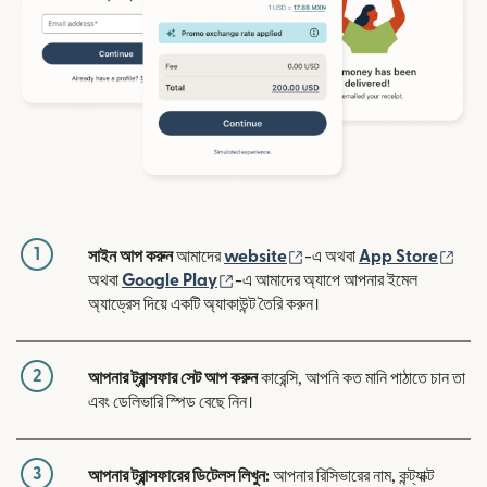
1
(নতুন উইন্ডোতে খুলবে)
(নতুন
সাইন আপ করুন
আমাদের
website
-এ অথবা
App Store
(নতুন উইন্ডোতে খুলবে)
অথবা
Google Play
-এ আমাদের অ্যাপে আপনার ইমেল
অ্যাড্রেস দিয়ে একটি অ্যাকাউন্ট তৈরি করুন।
2
আপনার ট্রান্সফার সেট আপ করুন
কারেন্সি, আপনি কত মানি পাঠাতে চান তা
এবং ডেলিভারি স্পিড বেছে নিন।
3
আপনার ট্রান্সফারের ডিটেলস লিখুন:
আপনার রিসিভারের নাম, কন্ট্যাক্ট