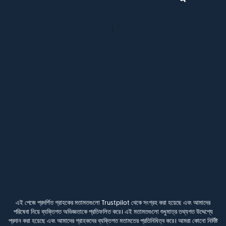
এই পেজে প্রদর্শিত গ্রাহকের মতামতগুলো Trustpilot থেকে সংগ্রহ করা হয়েছে এবং আমাদের
পরিষেবা নিয়ে ব্যক্তিগত অভিজ্ঞতাকে প্রতিফলিত করে। এই মতামতগুলো শুধুমাত্র তথ্যগত উদ্দেশ্যে
প্রদান করা হয়েছে এবং আমাদের গ্রাহকদের ব্যক্তিগত মতামতের প্রতিনিধিত্ব করে। আমরা কোনো নির্দিষ্ট