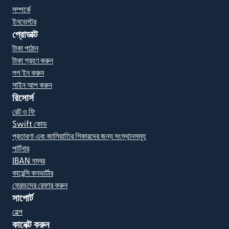
সম্পর্কে
ইনভেস্টর
প্রোডাক্ট
টাকা পাঠান
টাকা গ্রহণ করুন
লগ ইন করুন
সাইন আপ করুন
রিসোর্স
রেট ও ফি
Swift কোড
প্রতারণা এবং জালিয়াতির শিকারদের জন্য সংস্থানসমূহ
পার্টনার
IBAN নম্বর
কারেন্সি কনভার্টার
ফ্রেন্ডদের রেফার করুন
সাপোর্ট
হেল্প
কানেক্ট করুন