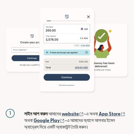
1
(নতুন উইন্ডোতে খুলবে)
(নতুন
সাইন আপ করুন
আমাদের
website
-এ অথবা
App Store
(নতুন উইন্ডোতে খুলবে)
অথবা
Google Play
-এ আমাদের অ্যাপে আপনার ইমেল
অ্যাড্রেস দিয়ে একটি অ্যাকাউন্ট তৈরি করুন।