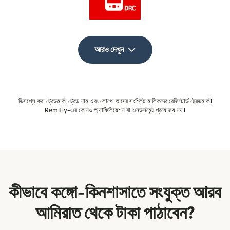
আরও দেখুন
ডিসপ্লে করা ট্রেডমার্ক, ট্রেড নাম এবং লোগো তাদের সংশ্লিষ্ট মালিকদের রেজিস্টার্ড ট্রেডমার্ক।
Remitly-এর কোনও অ্যাফিলিয়েশন বা এনডর্সমেন্ট প্রযোজ্য নয়।
কীভাবে কঙ্গো-কিনশাসাতে সংযুক্ত আরব
আমিরাত থেকে টাকা পাঠাবেন?