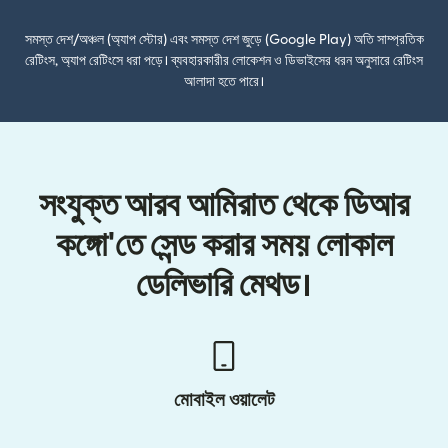
সমস্ত দেশ/অঞ্চল (অ্যাপ স্টোর) এবং সমস্ত দেশ জুড়ে (Google Play) অতি সাম্প্রতিক
রেটিংস, অ্যাপ রেটিংসে ধরা পড়ে। ব্যবহারকারীর লোকেশন ও ডিভাইসের ধরন অনুসারে রেটিংস
আলাদা হতে পারে।
সংযুক্ত আরব আমিরাত থেকে ডিআর
কঙ্গো'তে সেন্ড করার সময় লোকাল
ডেলিভারি মেথড।
মোবাইল ওয়ালেট