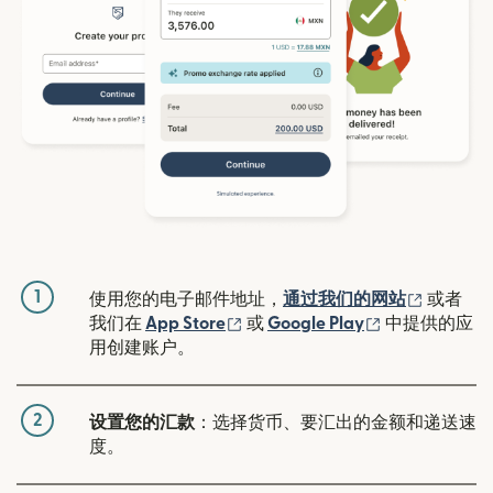
1
（在新窗
使用您的电子邮件地址，
通过我们的网站
或者
（在新窗口中打开）
（在新窗口中
我们在
App Store
或
Google Play
中提供的应
用创建账户。
2
设置您的汇款
：选择货币、要汇出的金额和递送速
度。