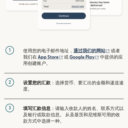
1
（在新窗
使用您的电子邮件地址，
通过我们的网站
或者
（在新窗口中打开）
（在新窗口中
我们在
App Store
或
Google Play
中提供的应
用创建账户。
2
设置您的汇款
：选择货币、要汇出的金额和递送速
度。
3
填写汇款信息
：请输入收款人的姓名、联系方式以
及银行或取款信息。 从圣基茨和尼维斯可用的收
款方式中选择一种。