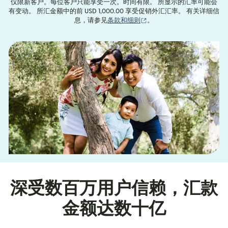
仅限新客户。每位客户只能享受一次。时间有限。 所显示的汇率可能会
有变动。 所汇金额中的前 USD 1,000.00 享受促销外汇汇率。 有关详细信
（在新窗口中打开）
息，请参见
条款和细则
。
深受数百万用户信赖，汇款
金额达数十亿