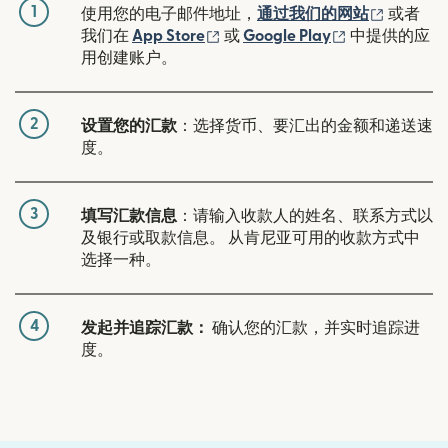
1
（在新窗
使用您的电子邮件地址，
通过我们的网站
或者
（在新窗口中打开）
（在新窗口中
我们在
App Store
或
Google Play
中提供的应
用创建账户。
2
设置您的汇款
：选择货币、要汇出的金额和递送速
度。
3
填写汇款信息
：请输入收款人的姓名、联系方式以
及银行或取款信息。 从肯尼亚可用的收款方式中
选择一种。
4
发起并追踪汇款：
确认您的汇款，并实时追踪进
度。