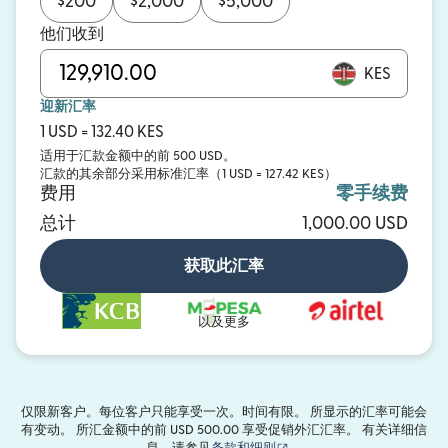
$
200
$
2,000
$
5,000
他们收到
KES
迎新汇率
1 USD = 132.40 KES
适用于汇款金额中的前 500 USD。
汇款的其余部分采用标准汇率（1 USD = 127.42 KES）
费用
零手续费
总计
1,000.00 USD
获取此汇率
以及更多
仅限新客户。每位客户只能享受一次。时间有限。 所显示的汇率可能会
有变动。 所汇金额中的前 USD 500.00 享受促销外汇汇率。 有关详细信
（在新窗口中打开）
息，请参见
条款和细则
。