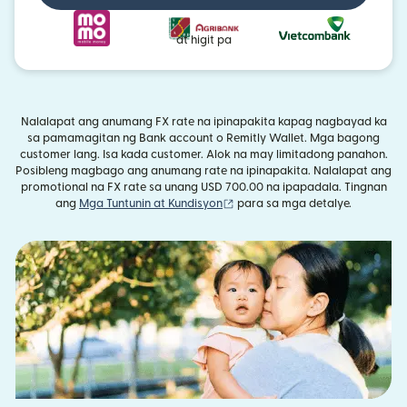
at higit pa
Nalalapat ang anumang FX rate na ipinapakita kapag nagbayad ka
sa pamamagitan ng Bank account o Remitly Wallet. Mga bagong
customer lang. Isa kada customer. Alok na may limitadong panahon.
Posibleng magbago ang anumang rate na ipinapakita. Nalalapat ang
promotional na FX rate sa unang USD 700.00 na ipapadala. Tingnan
(bubukas sa bagong window)
ang
Mga Tuntunin at Kundisyon
para sa mga detalye.