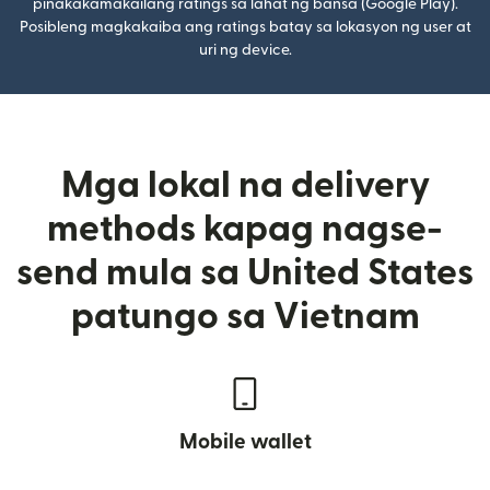
pinakakamakailang ratings sa lahat ng bansa (Google Play).
Posibleng magkakaiba ang ratings batay sa lokasyon ng user at
uri ng device.
Mga lokal na delivery
methods kapag nagse-
send mula sa United States
patungo sa Vietnam
Mobile wallet