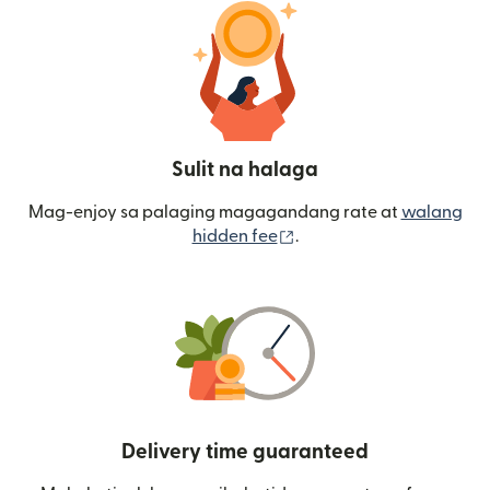
Sulit na halaga
Mag-enjoy sa palaging magagandang rate at
walang
(bubukas sa bagong wi
hidden fee
.
Delivery time guaranteed