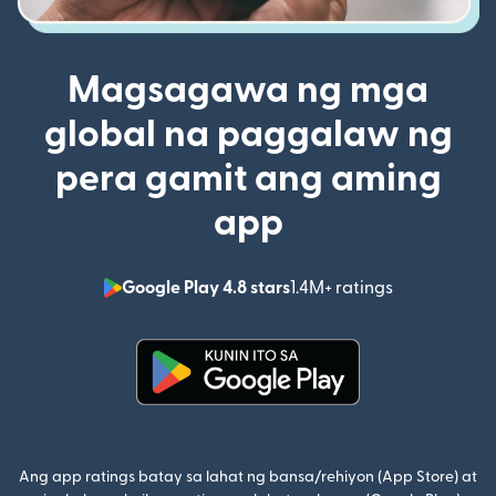
Magsagawa ng mga
global na paggalaw ng
pera gamit ang aming
app
Google Play 4.8 stars
1.4M+ ratings
(bubukas sa
(bubukas sa bagong window)
Ang app ratings batay sa lahat ng bansa/rehiyon (App Store) at