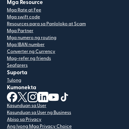
Mga Resource
Mga Rate at Fee
Mga swift code
Resources para sa Panloloko at Scam
Mga Partner
Mga numero ng routing
Mga IBAN number
Converter ng Currency
Mag-refer ng friends
Seafarers
Suporta
Tulong
Kumonekta
(bubukas sa bagong window)
(bubukas sa bagong window)
(bubukas sa bagong window)
(bubukas sa bagong window)
(bubukas sa bagong window)
(bubukas sa bagong windo
Kasunduan sa User
Kasunduan sa User ng Business
Abiso sa Privacy
Ang Iyong Mga Privacy Choice