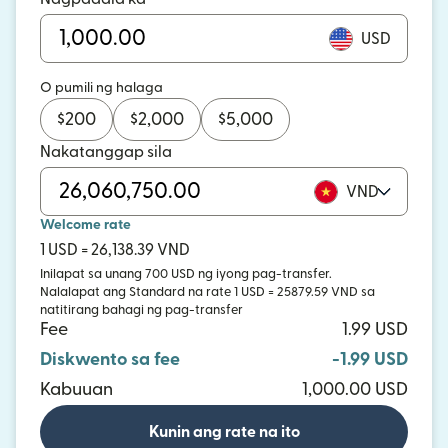
USD
O pumili ng halaga
$
200
$
2,000
$
5,000
Nakatanggap sila
VND
Welcome rate
1 USD = 26,138.39 VND
Inilapat sa unang 700 USD ng iyong pag-transfer.
Nalalapat ang Standard na rate 1 USD = 25879.59 VND sa
natitirang bahagi ng pag-transfer
Fee
1.99 USD
Diskwento sa fee
-1.99 USD
Kabuuan
1,000.00 USD
Kunin ang rate na ito