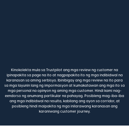
Kinokolekta mula sa Trustpilot ang mga review ng customer na
ipinapakita sa page na ito at nagpapakita ito ng mga indibidwal na
karanasan sa aming serbisyo. Ibinibigay ang mga review na ito para
sa mga layunin lang ng impormasyon at kumakatawan ang mga ito sa
mga personal na opinyon ng aming mga customer. Hindi kami nag-
eendorso ng anumang partikular na pahayag. Posibleng mag-iba-iba
ang mga indibidwal na resulta, kabilang ang ayon sa corridor, at
posibleng hindi maipakita ng mga inilarawang karanasan ang
karaniwang customer journey.