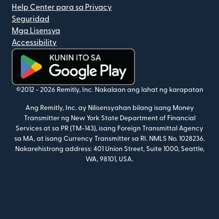
Help Center para sa Privacy
Seguridad
Mga Lisensya
Accessibility
(bubukas sa bagong window)
©2012 -
2026
Remitly, Inc.
Nakalaan ang lahat ng karapatan
Ang Remitly, Inc. ay Nilisensyahan bilang isang Money
Transmitter ng New York State Department of Financial
Services at sa PR (TM-143), isang Foreign Transmittal Agency
sa MA, at isang Currency Transmitter sa RI. NMLS No. 1028236.
Nakarehistrong address: 401 Union Street, Suite 1000, Seattle,
WA, 98101, USA.