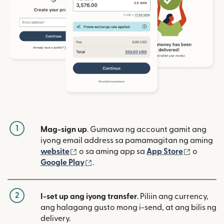
1
Mag-sign up
. Gumawa ng account gamit ang
iyong email address sa pamamagitan ng aming
(bubukas sa bagong window)
(bubuka
website
o sa aming app sa
App Store
o
(bubukas sa bagong window)
Google Play
.
2
I-set up ang iyong transfer
. Piliin ang currency,
ang halagang gusto mong i-send, at ang bilis ng
delivery.