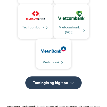
Techcombank
Vietcombank
(VCB)
Vietinbank
Tumingin ng higit pa
Ang mga trademark, trade name, at logo na naka-display ay mga