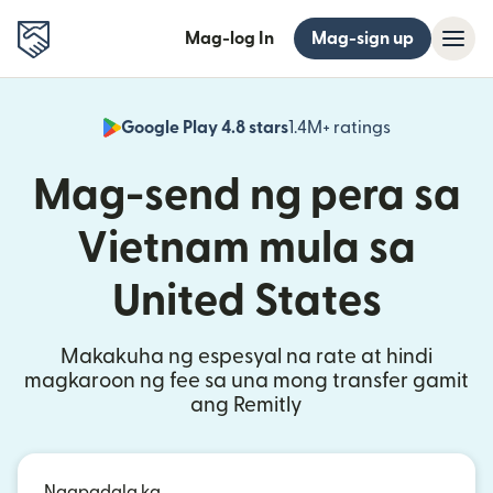
Mag-log In
Mag-sign up
Google Play 4.8 stars
1.4M+ ratings
(bubukas sa
Mag-send ng pera sa
Vietnam mula sa
United States
Makakuha ng espesyal na rate at hindi
magkaroon ng fee sa una mong transfer gamit
ang Remitly
Nagpadala ka