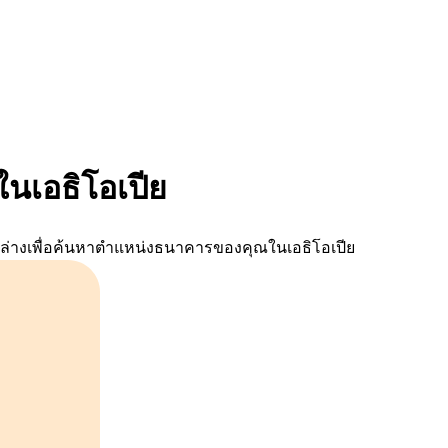
นเอธิโอเปีย
านล่างเพื่อค้นหาตำแหน่งธนาคารของคุณในเอธิโอเปีย