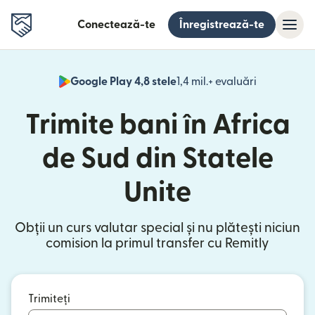
Conectează-te
Înregistrează-te
Google Play 4,8 stele
1,4 mil.+ evaluări
(se deschid
Trimite bani în Africa
de Sud din Statele
Unite
Obții un curs valutar special și nu plătești niciun
comision la primul transfer cu Remitly
Trimiteți