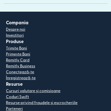
Compania
Despre noi
Investitori
Produse
Trimite Bani
Primește Bani
Remitly Card
Remitly Business
Conectează-te
Înregistrează-te
Resurse
Cursuri valutare și comisioane
Coduri Swift
Resurse privind fraudele și escrocheriile
Parteneri