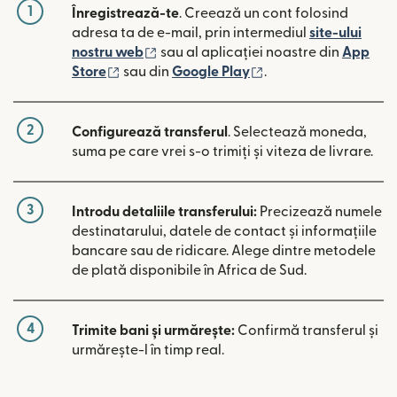
1
Înregistrează-te
. Creează un cont folosind
adresa ta de e-mail, prin intermediul
site-ului
(se deschide într-o fereastră nouă)
nostru web
sau al aplicației noastre din
App
(se deschide într-o fereastră nouă)
(se deschide într-o 
Store
sau din
Google Play
.
2
Configurează transferul
. Selectează moneda,
suma pe care vrei s-o trimiți și viteza de livrare.
3
Introdu detaliile transferului:
Precizează numele
destinatarului, datele de contact și informațiile
bancare sau de ridicare. Alege dintre metodele
de plată disponibile în Africa de Sud.
4
Trimite bani și urmărește:
Confirmă transferul și
urmărește-l în timp real.