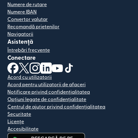
Numere de rutare
Numere IBAN
Convertor valutar
Recomandă prietenilor
Navigatorii
Asistență
Întrebări frecvente
Conectare
(se deschide într-o fereastră nouă)
(se deschide într-o fereastră nouă)
(se deschide într-o fereastră nouă)
(se deschide într-o fereastră nouă)
(se deschide într-o fereastră nou
(se deschide într-o fereastr
Acord cu utilizatorii
Acord pentru utilizatorii de afaceri
Notificare privind confidențialitatea
Opțiuni legate de confidențialitate
Centrul de ajutor privind confidențialitatea
Securitate
Licențe
Accesibilitate