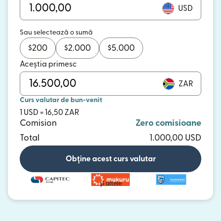
USD
Sau selectează o sumă
$
200
$
2.000
$
5.000
Aceștia primesc
ZAR
Curs valutar de bun-venit
1 USD = 16,50 ZAR
Comision
Zero comisioane
Total
1.000,00 USD
Obține acest curs valutar
și altele