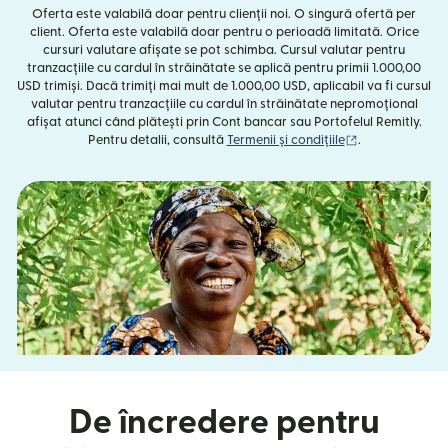
Oferta este valabilă doar pentru clienții noi. O singură ofertă per
client. Oferta este valabilă doar pentru o perioadă limitată. Orice
cursuri valutare afișate se pot schimba. Cursul valutar pentru
tranzacțiile cu cardul în străinătate se aplică pentru primii 1.000,00
USD trimiși. Dacă trimiți mai mult de 1.000,00 USD, aplicabil va fi cursul
valutar pentru tranzacțiile cu cardul în străinătate nepromoțional
afișat atunci când plătești prin Cont bancar sau Portofelul Remitly.
(se deschide în
Pentru detalii, consultă
Termenii și condițiile
.
De încredere pentru