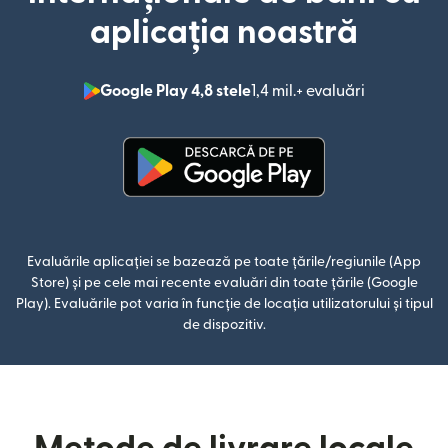
aplicația noastră
Google Play 4,8 stele
1,4 mil.+ evaluări
(se deschid
(se deschide într-o fereastră n
Evaluările aplicației se bazează pe toate țările/regiunile (App
Store) și pe cele mai recente evaluări din toate țările (Google
Play). Evaluările pot varia în funcție de locația utilizatorului și tipul
de dispozitiv.