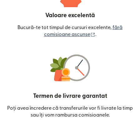
Valoare excelentă
Bucură-te tot timpul de cursuri excelente,
fără
(se deschide într-o
comisioane ascunse
.
Termen de livrare garantat
Poți avea încredere că transferurile vor fi livrate la timp
sau îți vom rambursa comisioanele.