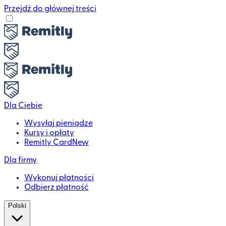
Przejdź do głównej treści
Dla Ciebie
Wysyłaj pieniądze
Kursy i opłaty
Remitly Card
New
Dla firmy
Wykonuj płatności
Odbierz płatność
Polski