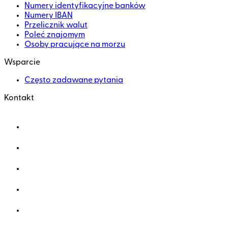
Numery identyfikacyjne banków
Numery IBAN
Przelicznik walut
Poleć znajomym
Osoby pracujące na morzu
Wsparcie
Często zadawane pytania
Kontakt