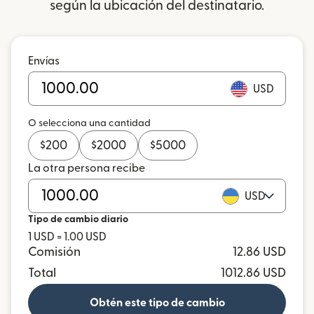
según la ubicación del destinatario.
Envías
USD
O selecciona una cantidad
$
200
$
2000
$
5000
La otra persona recibe
USD
Tipo de cambio diario
1 USD = 1.00 USD
Comisión
12.86 USD
Total
1012.86 USD
Obtén este tipo de cambio