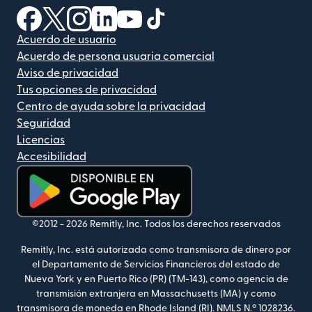
(se abre en una ventana nueva)
(se abre en una ventana nueva)
(se abre en una ventana nueva)
(se abre en una ventana nueva)
(se abre en una ventana nueva)
(se abre en una ventana nue
Acuerdo de usuario
Acuerdo de persona usuaria comercial
Aviso de privacidad
Tus opciones de privacidad
Centro de ayuda sobre la privacidad
Seguridad
Licencias
Accesibilidad
(se abre en una ventana nueva)
©2012 -
2026
Remitly, Inc.
Todos los derechos reservados
Remitly, Inc. está autorizada como transmisora de dinero por
el Departamento de Servicios Financieros del estado de
Nueva York y en Puerto Rico (PR) (TM-143), como agencia de
transmisión extranjera en Massachusetts (MA) y como
transmisora de moneda en Rhode Island (RI). NMLS N.º 1028236.