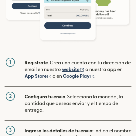
1
Regístrate
. Crea una cuenta con tu dirección de
(se abre en una ventan
email en nuestro
website
o nuestra app en
(se abre en una ventana nueva)
(se abre en una ve
App Store
o en
Google Play
.
2
Configura tu envío
. Selecciona la moneda, la
cantidad que deseas enviar y el tiempo de
entrega.
3
Ingresa los detalles de tu envío:
indica el nombre