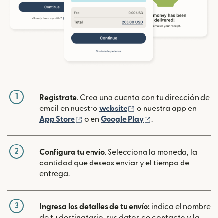
1
Regístrate
. Crea una cuenta con tu dirección de
(se abre en una ventan
email en nuestro
website
o nuestra app en
(se abre en una ventana nueva)
(se abre en una ve
App Store
o en
Google Play
.
2
Configura tu envío
. Selecciona la moneda, la
cantidad que deseas enviar y el tiempo de
entrega.
3
Ingresa los detalles de tu envío:
indica el nombre
de tu destinatario, sus datos de contacto y la