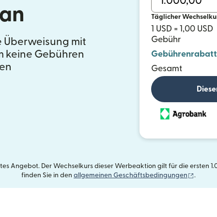
tan
Täglicher Wechselku
1 USD = 1,00 USD
Gebühr
e Überweisung mit
em keine Gebühren
Gebührenrabatt
en
Gesamt
Diese
etes Angebot. Der Wechselkurs dieser Werbeaktion gilt für die ersten 
(wird i
finden Sie in den
allgemeinen Geschäftsbedingungen
.