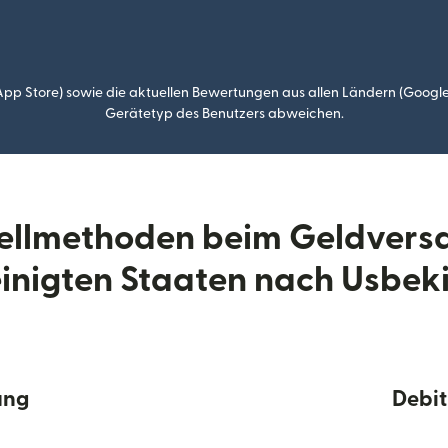
p Store) sowie die aktuellen Bewertungen aus allen Ländern (Google
Gerätetyp des Benutzers abweichen.
tellmethoden beim Geldvers
inigten Staaten nach Usbek
ung
Debit