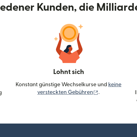
riedener Kunden, die Milliar
Lohnt sich
Konstant günstige Wechselkurse und
keine
(wird in einem 
versteckten Gebühren
.
g