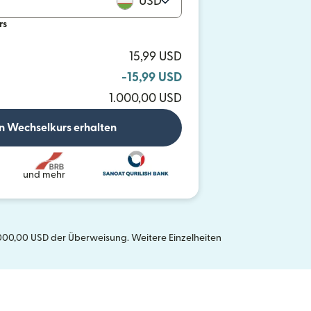
USD
rs
15,99 USD
-15,99 USD
1.000,00 USD
n Wechselkurs erhalten
und mehr
1.000,00 USD der Überweisung. Weitere Einzelheiten
n einem neuen Fenster geöffnet)