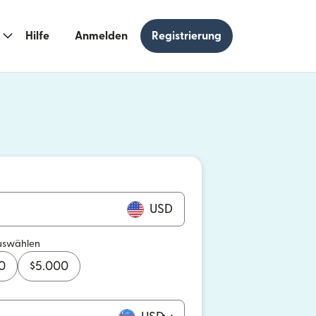
Hilfe
Anmelden
Registrierung
n einem neuen Fenster geöffnet)
 einem neuen Fenster geöffnet)
USD
uswählen
0
$
5.000