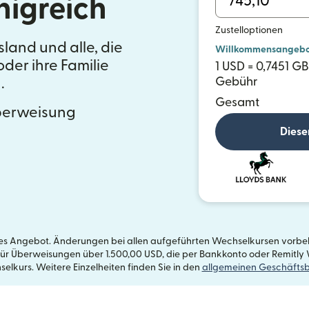
nigreich
Zustelloptionen
land und alle, die
Willkommensangebot 
der ihre Familie
1 USD = 0,7451 G
.
Gebühr
Gesamt
berweisung
Diese
etes Angebot. Änderungen bei allen aufgeführten Wechselkursen vorbeh
Für Überweisungen über 1.500,00 USD, die per Bankkonto oder Remitly W
lkurs. Weitere Einzelheiten finden Sie in den
allgemeinen Geschäfts