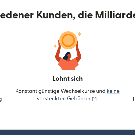
riedener Kunden, die Milliar
Lohnt sich
Konstant günstige Wechselkurse und
keine
(wird in einem 
versteckten Gebühren
.
g