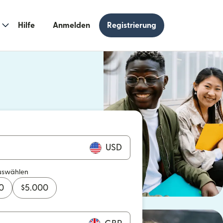
Hilfe
Anmelden
Registrierung
n einem neuen Fenster geöffnet)
 einem neuen Fenster geöffnet)
USD
uswählen
0
$
5.000