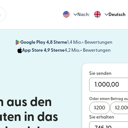
n
Nach:
Deutsch
Google Play 4,8 Sterne
1,4 Mio.+ Bewertungen
(wird i
App Store 4,9 Sterne
4,2 Mio.+ Bewertungen
(wird in
Sie senden
 aus den
Oder einen Betrag a
$
200
$
2.00
aten in das
Sie erhalten