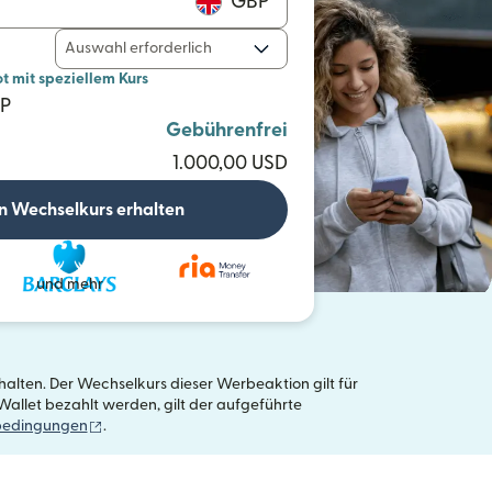
GBP
Auswahl erforderlich
mit speziellem Kurs
BP
Gebührenfrei
1.000,00 USD
n Wechselkurs erhalten
und mehr
alten. Der Wechselkurs dieser Werbeaktion gilt für
allet bezahlt werden, gilt der aufgeführte
(wird in einem neuen Fenster geöffnet)
bedingungen
.