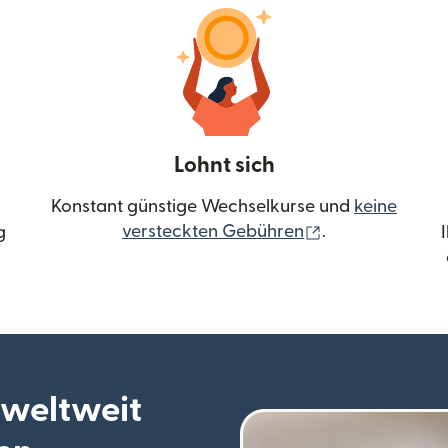
Lohnt sich
Konstant günstige Wechselkurse und
keine
(wird in einem 
versteckten Gebühren
.
g
 weltweit