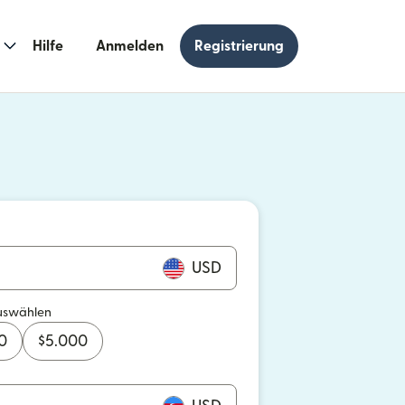
Hilfe
Anmelden
Registrierung
n einem neuen Fenster geöffnet)
 einem neuen Fenster geöffnet)
USD
uswählen
0
$
5.000