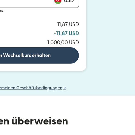
USD
rs
11,87 USD
-11,87 USD
1.000,00 USD
n Wechselkurs erhalten
(wird in einem neuen Fenster geöffn
gemeinen Geschäftsbedingungen
.
den überweisen