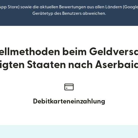
p Store) sowie die aktuellen Bewertungen aus allen Ländern (Google
Gerätetyp des Benutzers abweichen.
tellmethoden beim Geldvers
igten Staaten nach Aserba
Debitkarteneinzahlung