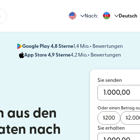
n
Nach:
Deutsch
Google Play 4,8 Sterne
1,4 Mio.+ Bewertungen
(wird i
App Store 4,9 Sterne
4,2 Mio.+ Bewertungen
(wird in
Sie senden
Oder einen Betrag a
 aus den
$
200
$
2.00
aaten nach
Sie erhalten