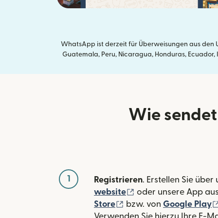
WhatsApp ist derzeit für Überweisungen aus den U
Guatemala, Peru, Nicaragua, Honduras, Ecuador, In
Wie sendet
1
Registrieren
. Erstellen Sie über
(wird in einem neuen
website
oder unsere App au
(wird in einem neuen Fe
Store
bzw. von
Google Play
Verwenden Sie hierzu Ihre E-Ma