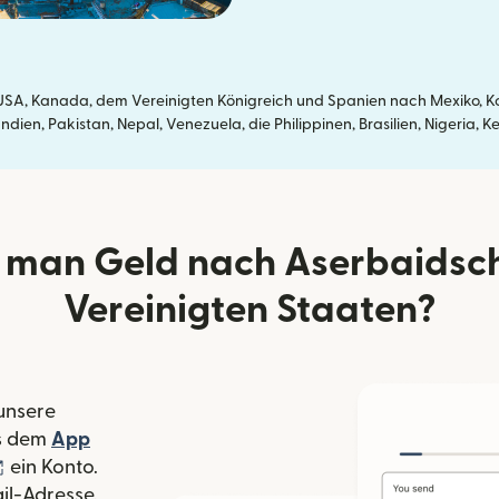
SA, Kanada, dem Vereinigten Königreich und Spanien nach Mexiko, Kol
dien, Pakistan, Nepal, Venezuela, die Philippinen, Brasilien, Nigeria
 man Geld nach Aserbaidsc
Vereinigten Staaten?
 unsere
 Fenster geöffnet)
s dem
App
nster geöffnet)
(wird in einem neuen Fenster geöffnet)
ein Konto.
il-Adresse.