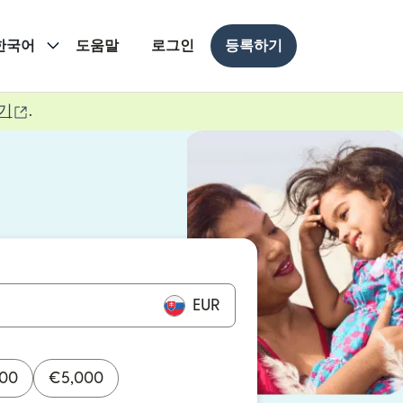
한국어
도움말
로그인
등록하기
(새 창에서 열림)
기
.
 열림)
 열림)
EUR
000
€
5,000