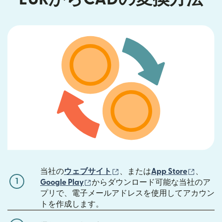
（別ウィンドウで開きます）
（別ウ
当社の
ウェブサイト
、または
App Store
、
1
（別ウィンドウで開きます）
Google Play
からダウンロード可能な当社のア
プリで、電子メールアドレスを使用してアカウン
トを作成します。