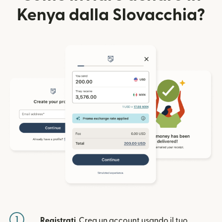
Kenya dalla Slovacchia?
1
Registrati
. Crea un account usando il tuo