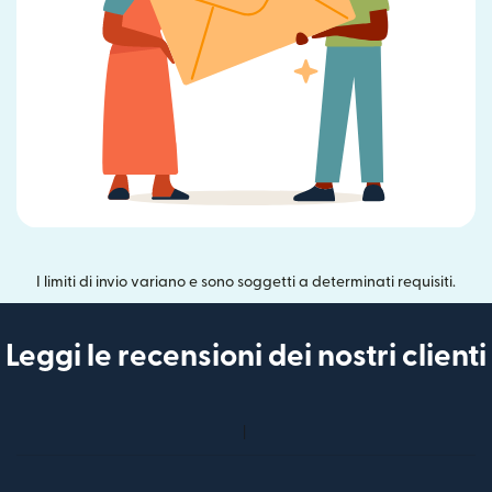
I limiti di invio variano e sono soggetti a determinati requisiti.
Leggi le recensioni dei nostri clienti