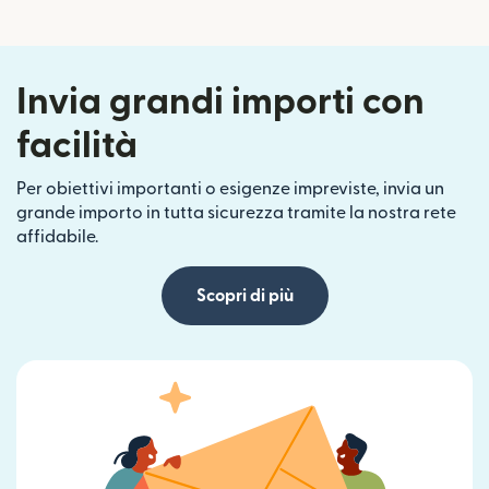
Invia grandi importi con
facilità
Per obiettivi importanti o esigenze impreviste, invia un
grande importo in tutta sicurezza tramite la nostra rete
affidabile.
Scopri di più