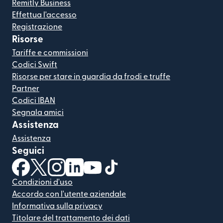
Remitly Business
Effettua l'accesso
Registrazione
Risorse
Tariffe e commissioni
Codici Swift
Risorse per stare in guardia da frodi e truffe
Partner
Codici IBAN
Segnala amici
Assistenza
Assistenza
Seguici
(si apre in una nuova finestra)
(si apre in una nuova finestra)
(si apre in una nuova finestra)
(si apre in una nuova finestra)
(si apre in una nuova finestra)
(si apre in una nuova finestra
Condizioni d'uso
Accordo con l'utente aziendale
Informativa sulla privacy
Titolare del trattamento dei dati