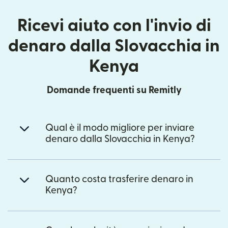
Ricevi aiuto con l'invio di
denaro dalla Slovacchia in
Kenya
Domande frequenti su Remitly
Qual è il modo migliore per inviare
denaro dalla Slovacchia in Kenya?
Quanto costa trasferire denaro in
Kenya?