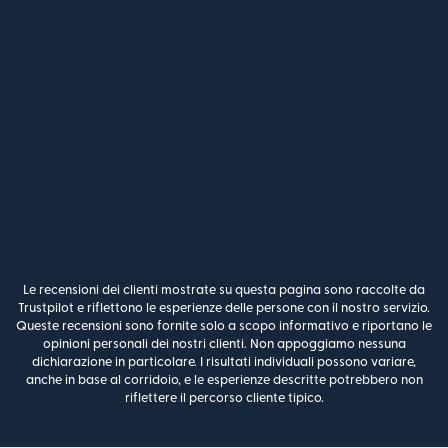
Le recensioni dei clienti mostrate su questa pagina sono raccolte da
Trustpilot e riflettono le esperienze delle persone con il nostro servizio.
Queste recensioni sono fornite solo a scopo informativo e riportano le
opinioni personali dei nostri clienti. Non appoggiamo nessuna
dichiarazione in particolare. I risultati individuali possono variare,
anche in base al corridoio, e le esperienze descritte potrebbero non
riflettere il percorso cliente tipico.