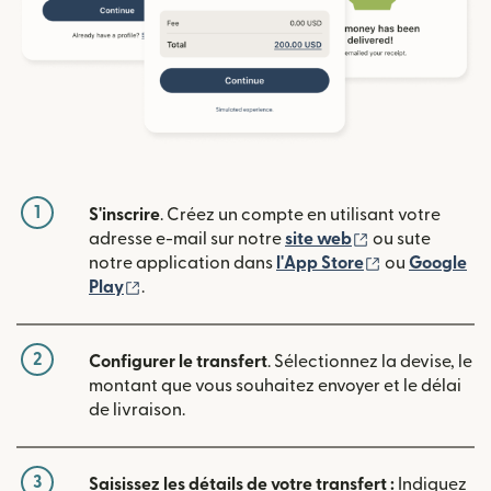
1
S'inscrire
. Créez un compte en utilisant votre
(s'ouvre dans u
adresse e-mail sur notre
site web
ou sute
(s'ouvre dans
notre application dans
l'App Store
ou
Google
(s'ouvre dans une nouvelle fenêtre)
Play
.
2
Configurer le transfert
. Sélectionnez la devise, le
montant que vous souhaitez envoyer et le délai
de livraison.
3
Saisissez les détails de votre transfert :
Indiquez