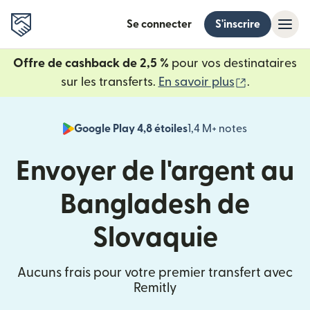
Se connecter
S'inscrire
Offre de cashback de 2,5 %
pour vos destinataires
(s'ouvre da
sur les transferts.
En savoir plus
.
Google Play 4,8 étoiles
1,4 M+ notes
(s'ouvre dan
Envoyer de l'argent au
Bangladesh de
Slovaquie
Aucuns frais pour votre premier transfert avec
Remitly