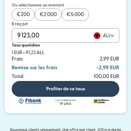
Ou sélectionnez un montant
€
200
€
2 000
€
5 000
Il reçoit
ALL
Taux quotidien
1 EUR = 91,23 ALL
Frais
2,99 EUR
Remise sur les frais
-2,99 EUR
Total
100,00 EUR
Profiter de ce taux
et plus
Nouveaux clients uniquement. Une offre par client. Offre à durée