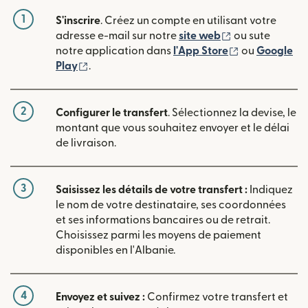
1
S'inscrire
. Créez un compte en utilisant votre
(s'ouvre dans u
adresse e-mail sur notre
site web
ou sute
(s'ouvre dans
notre application dans
l'App Store
ou
Google
(s'ouvre dans une nouvelle fenêtre)
Play
.
2
Configurer le transfert
. Sélectionnez la devise, le
montant que vous souhaitez envoyer et le délai
de livraison.
3
Saisissez les détails de votre transfert :
Indiquez
le nom de votre destinataire, ses coordonnées
et ses informations bancaires ou de retrait.
Choisissez parmi les moyens de paiement
disponibles en l'Albanie.
4
Envoyez et suivez :
Confirmez votre transfert et