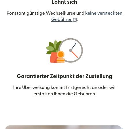
Lohnt sich
Konstant günstige Wechselkurse und
keine versteckten
(wird in einem neuen Fen
Gebühren
.
Garantierter Zeitpunkt der Zustellung
Ihre Überweisung kommt fristgerecht an oder wir
erstatten Ihnen die Gebühren.