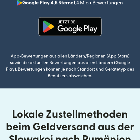
Google Play 4,8 Sterne
1,4 Mio.+ Bewertungen
(wird i
(wird in einem neuen Fenster g
App-Bewertungen aus allen Ländern/Regionen (App Store)
sowie die aktuellen Bewertungen aus allen Ländern (Google
Play). Bewertungen können je nach Standort und Gerätetyp des
Benutzers abweichen.
Lokale Zustellmethoden
beim Geldversand aus der
Slowakei nach Rumänien