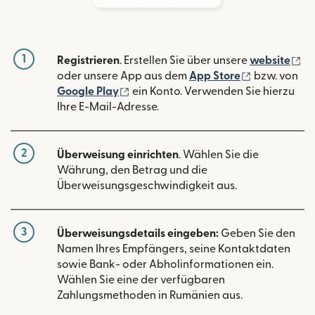
1
(w
Registrieren
. Erstellen Sie über unsere
website
(wird in ein
oder unsere App aus dem
App Store
bzw. von
(wird in einem neuen Fenster geöffn
Google Play
ein Konto. Verwenden Sie hierzu
Ihre E-Mail-Adresse.
2
Überweisung einrichten
. Wählen Sie die
Währung, den Betrag und die
Überweisungsgeschwindigkeit aus.
3
Überweisungsdetails eingeben:
Geben Sie den
Namen Ihres Empfängers, seine Kontaktdaten
sowie Bank- oder Abholinformationen ein.
Wählen Sie eine der verfügbaren
Zahlungsmethoden in Rumänien aus.