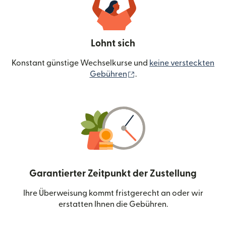
Lohnt sich
Konstant günstige Wechselkurse und
keine versteckten
(wird in einem neuen Fen
Gebühren
.
Garantierter Zeitpunkt der Zustellung
Ihre Überweisung kommt fristgerecht an oder wir
erstatten Ihnen die Gebühren.