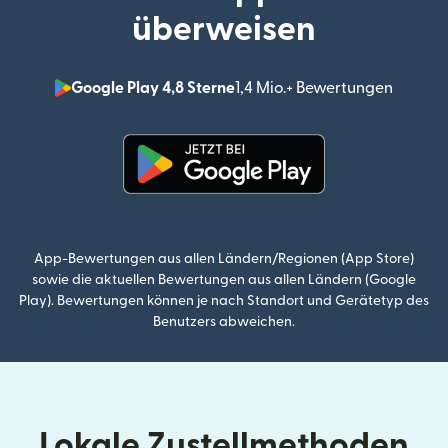
überweisen
Google Play 4,8 Sterne
1,4 Mio.+ Bewertungen
(wird i
(wird in einem neuen Fenster g
App-Bewertungen aus allen Ländern/Regionen (App Store)
sowie die aktuellen Bewertungen aus allen Ländern (Google
Play). Bewertungen können je nach Standort und Gerätetyp des
Benutzers abweichen.
Lokale Zustellmethoden