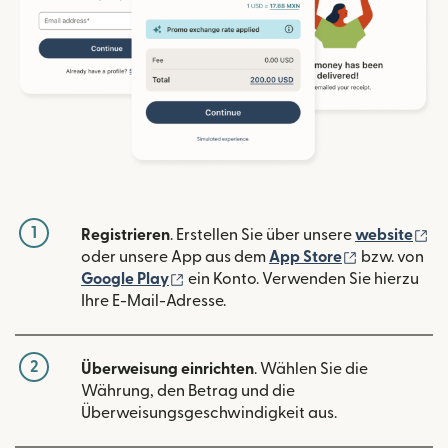
1
(w
Registrieren
. Erstellen Sie über unsere
website
(wird in ein
oder unsere App aus dem
App Store
bzw. von
(wird in einem neuen Fenster geöffn
Google Play
ein Konto. Verwenden Sie hierzu
Ihre E-Mail-Adresse.
2
Überweisung einrichten
. Wählen Sie die
Währung, den Betrag und die
Überweisungsgeschwindigkeit aus.