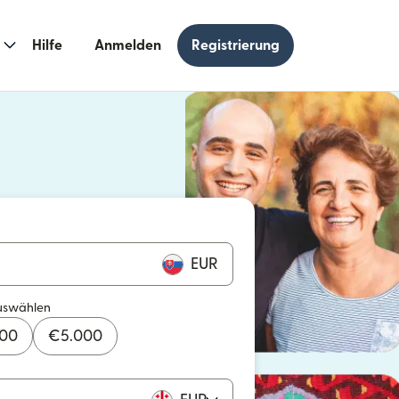
Hilfe
Anmelden
Registrierung
n einem neuen Fenster geöffnet)
 einem neuen Fenster geöffnet)
EUR
uswählen
000
€
5.000