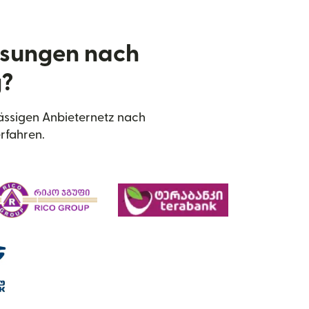
isungen nach
g?
ässigen Anbieternetz nach
rfahren.