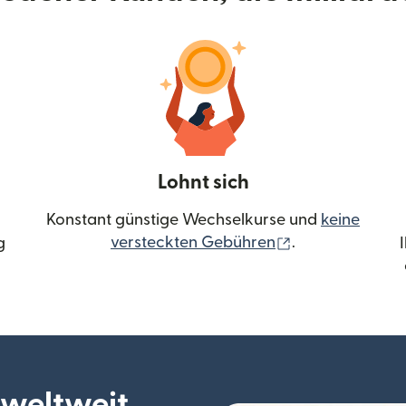
Lohnt sich
Konstant günstige Wechselkurse und
keine
(wird in einem 
versteckten Gebühren
.
g
 weltweit