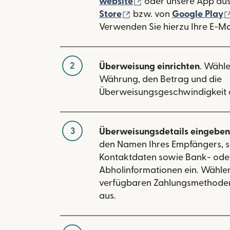
(wird in einem neuen
website
oder unsere App au
(wird in einem neuen Fe
Store
bzw. von
Google Play
Verwenden Sie hierzu Ihre E-Ma
2
Überweisung einrichten
. Wähle
Währung, den Betrag und die
Überweisungsgeschwindigkeit 
3
Überweisungsdetails eingeben
den Namen Ihres Empfängers, s
Kontaktdaten sowie Bank- ode
Abholinformationen ein. Wählen
verfügbaren Zahlungsmethoden
aus.