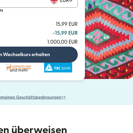
EUR
rs
15,99 EUR
-15,99 EUR
1.000,00 EUR
n Wechselkurs erhalten
und mehr
(wird in einem neuen Fenster geöffn
gemeinen Geschäftsbedingungen
.
den überweisen