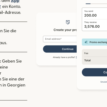
 Fenster geöffnet)
s dem
App
nster geöffnet)
(wird in einem neuen Fenster geöffnet)
ein Konto.
il-Adresse.
n Sie die
aus.
:
Geben Sie
eine
r
 Sie eine der
 in Georgien