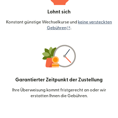
Lohnt sich
Konstant günstige Wechselkurse und
keine versteckten
(wird in einem neuen Fen
Gebühren
.
Garantierter Zeitpunkt der Zustellung
Ihre Überweisung kommt fristgerecht an oder wir
erstatten Ihnen die Gebühren.