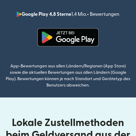
Google Play 4,8 Sterne
1,4 Mio.+ Bewertungen
(wird i
(wird in einem neuen Fenster g
App-Bewertungen aus allen Ländern/Regionen (App Store)
sowie die aktuellen Bewertungen aus allen Ländern (Google
Play). Bewertungen können je nach Standort und Gerätetyp des
Benutzers abweichen.
Lokale Zustellmethoden
beim Geldversand aus der