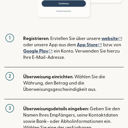
1
(w
Registrieren
. Erstellen Sie über unsere
website
(wird in ein
oder unsere App aus dem
App Store
bzw. von
(wird in einem neuen Fenster geöffn
Google Play
ein Konto. Verwenden Sie hierzu
Ihre E-Mail-Adresse.
2
Überweisung einrichten
. Wählen Sie die
Währung, den Betrag und die
Überweisungsgeschwindigkeit aus.
3
Überweisungsdetails eingeben:
Geben Sie den
Namen Ihres Empfängers, seine Kontaktdaten
sowie Bank- oder Abholinformationen ein.
Wählen Sie eine der verfügbaren