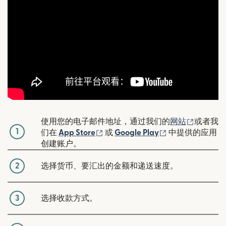
（在新窗
使用您的电子邮件地址，通过我们的
网站
或者我
1
（在新窗口中打开）
（在新窗口中打
们在
App Store
或
Google Play
中提供的应用
创建账户。
2
选择货币、要汇出的金额和递送速度。
3
选择收款方式。