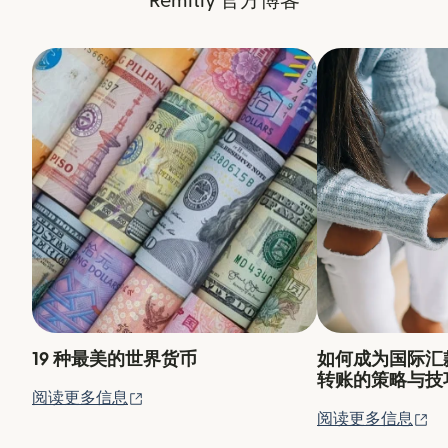
Remitly 官方博客
19 种最美的世界货币
如何成为国际汇
转账的策略与技
（在新窗口中打开）
阅读更多信息
（
阅读更多信息