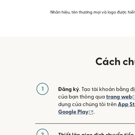
Nhãn hiệu, tên thương mại và logo được hiển
Cách ch
1
Đăng ký
. Tạo tài khoản bằng đị
của bạn thông qua
trang web
dụng của chúng tôi trên
App St
(mở trong cửa sổ
Google Play
.
2