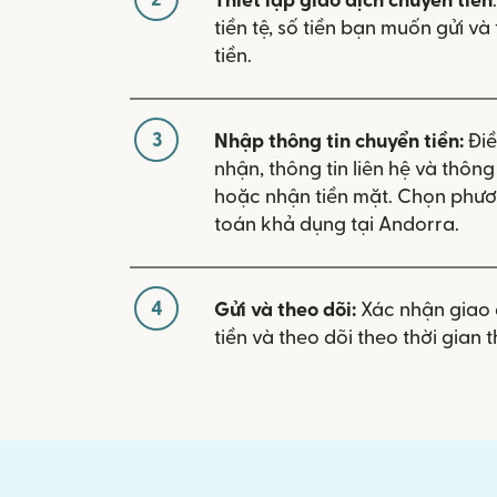
Thiết lập giao dịch chuyển tiền
tiền tệ, số tiền bạn muốn gửi v
tiền.
3
Nhập thông tin chuyển tiền:
Điề
nhận, thông tin liên hệ và thôn
hoặc nhận tiền mặt. Chọn phươ
toán khả dụng tại Andorra.
4
Gửi và theo dõi:
Xác nhận giao 
tiền và theo dõi theo thời gian t