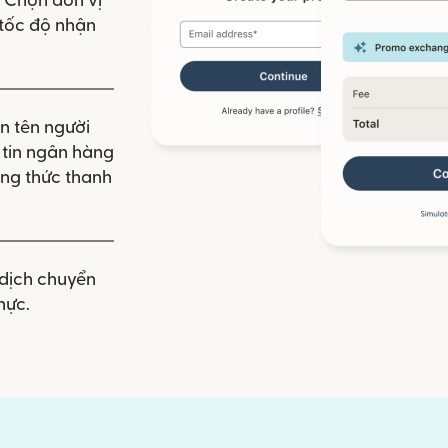
. Chọn đơn vị
à tốc độ nhận
n tên người
g tin ngân hàng
ng thức thanh
dịch chuyển
hực.