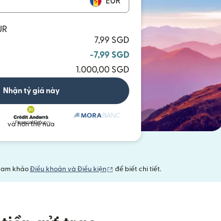
EUR
UR
7,99 SGD
-7,99 SGD
1.000,00 SGD
Nhận tỷ giá này
và hơn thế nữa
(mở trong cửa sổ mới)
 Tham khảo
Điều khoản và Điều kiện
để biết chi tiết.