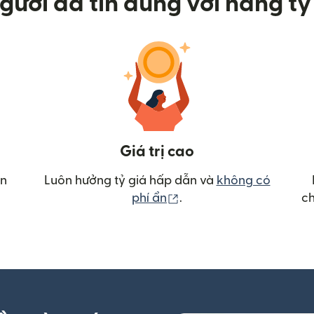
gười đã tin dùng với hàng tỷ 
Giá trị cao
ển
Luôn hưởng tỷ giá hấp dẫn và
không có
(mở trong cửa sổ mới)
phí ẩn
.
ch