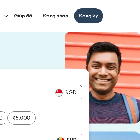
Giúp đỡ
Đăng nhập
Đăng ký
cửa sổ mới)
ửa sổ mới)
SGD
0
$
5.000