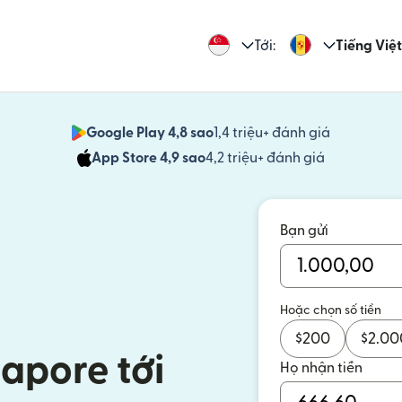
Tới:
Tiếng Việt
Google Play 4,8 sao
1,4 triệu+ đánh giá
(mở trong 
App Store 4,9 sao
4,2 triệu+ đánh giá
(mở trong c
Bạn gửi
Hoặc chọn số tiền
$
200
$
2.00
gapore tới
Họ nhận tiền