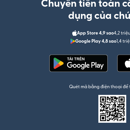
Chuyển tiền toàn c
dụng của chú
App Store 4,9 sao
4,2 triệ
Google Play 4,8 sao
1,4 tr
(mở trong cửa sổ mới)
Quét mã bằng điện thoại để 