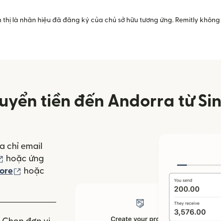
 thị là nhãn hiệu đã đăng ký của chủ sở hữu tương ứng. Remitly không 
uyển tiền đến Andorra từ Si
a chỉ email
(mở trong cửa sổ mới)
hoặc ứng
(mở trong cửa sổ mới)
ore
hoặc
 mới)