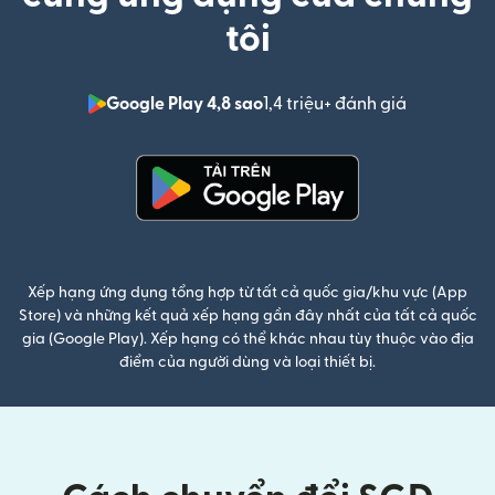
tôi
Google Play 4,8 sao
1,4 triệu+ đánh giá
(mở trong 
(mở trong cửa sổ mới)
Xếp hạng ứng dụng tổng hợp từ tất cả quốc gia/khu vực (App
Store) và những kết quả xếp hạng gần đây nhất của tất cả quốc
gia (Google Play). Xếp hạng có thể khác nhau tùy thuộc vào địa
điểm của người dùng và loại thiết bị.