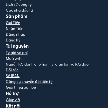
Lịch sử công ty
Các nhà đầu tư
Sản phẩm
Gửi Tiền
Nhận Tiền
Đăng nhập
Đăng ký
Tài nguyên
Tỷ giá và phí
Mã Swift
Nguồn lực dành cho hành vi gian lận và lừa đảo
Đối tác
Số IBAN
Công cụ chuyển đổi tiền tệ
Giới thiệu bạn bè
Hỗ trợ
Giúp đỡ
Kết nối