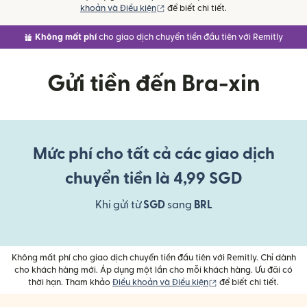
(mở trong cửa sổ mới)
khoản và Điều kiện
để biết chi tiết.
Không mất phí
cho giao dịch chuyển tiền đầu tiên với Remitly
Gửi tiền đến Bra-xin
Mức phí cho tất cả các giao dịch
chuyển tiền là 4,99 SGD
Khi gửi từ
SGD
sang
BRL
Không mất phí cho giao dịch chuyển tiền đầu tiên với Remitly. Chỉ dành
cho khách hàng mới. Áp dụng một lần cho mỗi khách hàng. Ưu đãi có
(mở trong cửa sổ mới)
thời hạn. Tham khảo
Điều khoản và Điều kiện
để biết chi tiết.