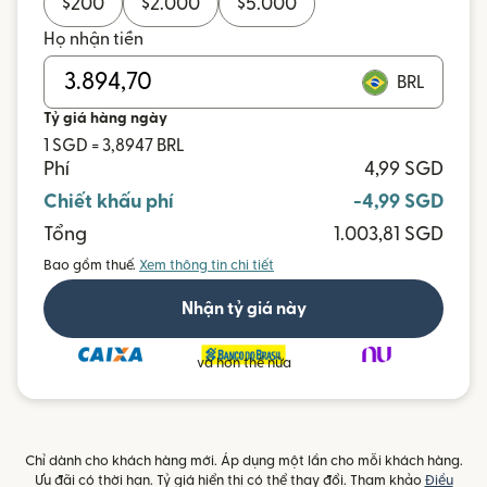
$
200
$
2.000
$
5.000
Họ nhận tiền
BRL
Tỷ giá hàng ngày
1 SGD = 3,8947 BRL
Phí
4,99 SGD
Chiết khấu phí
-4,99 SGD
Tổng
1.003,81 SGD
Bao gồm thuế.
Xem thông tin chi tiết
Nhận tỷ giá này
và hơn thế nữa
Chỉ dành cho khách hàng mới. Áp dụng một lần cho mỗi khách hàng.
Ưu đãi có thời hạn. Tỷ giá hiển thị có thể thay đổi. Tham khảo
Điều