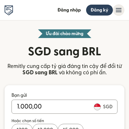
Đăng nhập
Đăng ký
Ưu đãi chào mừng
SGD sang BRL
Remitly cung cấp tỷ giá đáng tin cậy để đổi từ
SGD sang BRL
và không có phí ẩn.
Bạn gửi
SGD
Hoặc chọn số tiền