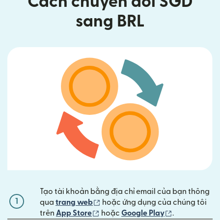
Cách chuyển đổi SGD
sang BRL
Tạo tài khoản bằng địa chỉ email của bạn thông
1
(mở trong cửa sổ mới)
qua
trang web
hoặc ứng dụng của chúng tôi
(mở trong cửa sổ mới)
(mở trong cửa
trên
App Store
hoặc
Google Play
.