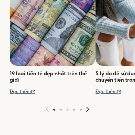
19 loại tiền tệ đẹp nhất trên thế
5 lý do để sử d
giới
chuyển tiền tro
(mở trong cửa sổ mới)
(mở tr
Đọc thêm
Đọc thêm