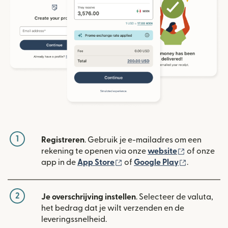
1
Registreren
. Gebruik je e-mailadres om een
(wordt geop
rekening te openen via onze
website
of onze
(wordt geopend in een nieuw
(wordt geo
app in de
App Store
of
Google Play
.
2
Je overschrijving instellen
. Selecteer de valuta,
het bedrag dat je wilt verzenden en de
leveringssnelheid.