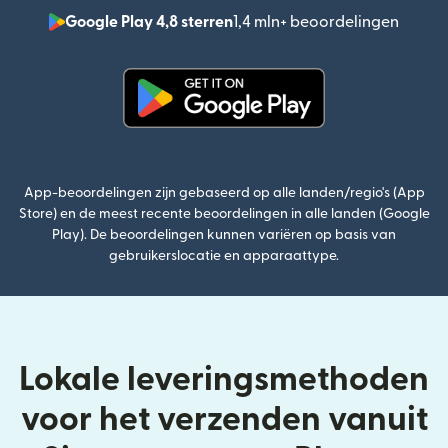
Google Play 4,8 sterren
1,4 mln+ beoordelingen
(wordt
(wordt geopend in een nieuw v
App-beoordelingen zijn gebaseerd op alle landen/regio's (App
Store) en de meest recente beoordelingen in alle landen (Google
Play). De beoordelingen kunnen variëren op basis van
gebruikerslocatie en apparaattype.
Lokale leveringsmethoden
voor het verzenden vanuit