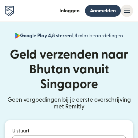
Inloggen
Aanmelden
Google Play 4,8 sterren
1,4 mln+ beoordelingen
(wordt
Geld verzenden naar
Bhutan vanuit
Singapore
Geen vergoedingen bij je eerste overschrijving
met Remitly
U stuurt